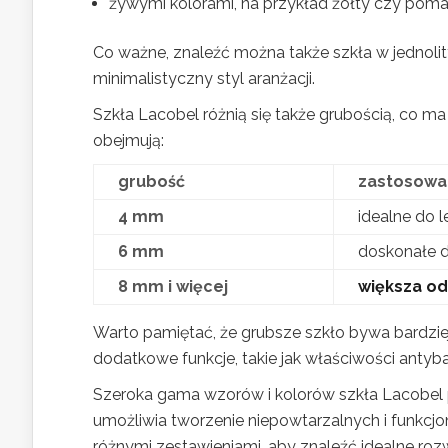
żywymi kolorami, na przykład żółty czy pom
Co ważne, znaleźć można także szkła w jednolit
minimalistyczny styl aranżacji.
Szkła Lacobel różnią się także grubością, co 
obejmują:
grubość
zastosowa
4 mm
idealne do 
6 mm
doskonałe 
8 mm i więcej
większa o
Warto pamiętać, że grubsze szkło bywa bardzie
dodatkowe funkcje, takie jak właściwości antyba
Szeroka gama wzorów i kolorów szkła Lacobel 
umożliwia tworzenie niepowtarzalnych i funkcjo
różnymi zestawieniami, aby znaleźć idealne roz