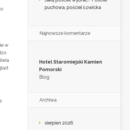
puchowa, pościel Łowicka
ko
Najnowsze komentarze
ie w
rdzo
iwia
Hotel Staromiejski Kamień
gląd
Pomorski
Blog
Archiwa
e
sierpień 2026
w