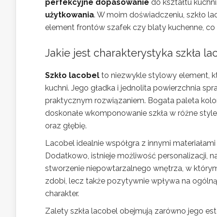
perfekcyjne dopasowanie
do kształtu kuchn
użytkowania
. W moim doświadczeniu, szkło laco
element frontów szafek czy blaty kuchenne, co 
Jakie jest charakterystyka szkła l
Szkło lacobel
to niezwykle stylowy element, k
kuchni. Jego gładka i jednolita powierzchnia spra
praktycznym rozwiązaniem. Bogata paleta kolo
doskonałe wkomponowanie szkła w różne style
oraz głębię.
Lacobel idealnie współgra z innymi materiałami
Dodatkowo, istnieje możliwość personalizacji, n
stworzenie niepowtarzalnego wnętrza, w którym 
zdobi, lecz także pozytywnie wpływa na ogólną
charakter.
Zalety szkła lacobel obejmują zarówno jego est