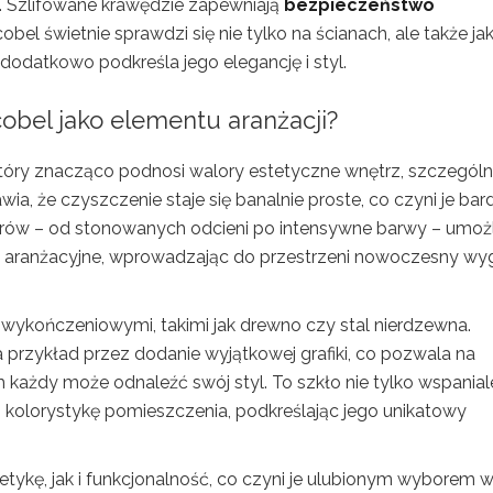
i. Szlifowane krawędzie zapewniają
bezpieczeństwo
bel świetnie sprawdzi się nie tylko na ścianach, ale także ja
dodatkowo podkreśla jego elegancję i styl.
acobel jako elementu aranżacji?
tóry znacząco podnosi walory estetyczne wnętrz, szczególn
wia, że czyszczenie staje się banalnie proste, co czyni je ba
rów – od stonowanych odcieni po intensywne barwy – umożl
 aranżacyjne, wprowadzając do przestrzeni nowoczesny wy
 wykończeniowymi, takimi jak drewno czy stal nierdzewna.
a przykład przez dodanie wyjątkowej grafiki, co pozwala na
każdy może odnaleźć swój styl. To szkło nie tylko wspanial
 kolorystykę pomieszczenia, podkreślając jego unikatowy
etykę, jak i funkcjonalność, co czyni je ulubionym wyborem 