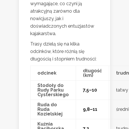
wymagające, co czyni ją
atrakcyjną zarówno dla
nowicjuszy, jak i
doświadczonych entuzjastów
kajakarstwa.
Trasy dzielą się na kilka
odcinków, które różnią się
długością i stopniem trudności:
długość
odcinek
trud
(km)
Stodoły do
Rudy Parku
7,5–10
łatwy
Cysterskiego
Ruda do
Ruda
9,8–11
średni
Kozielskiej
Kuźnia
Raciborska
7,2
trudn