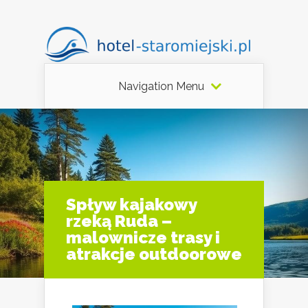
Navigation Menu
Spływ kajakowy
rzeką Ruda –
malownicze trasy i
atrakcje outdoorowe