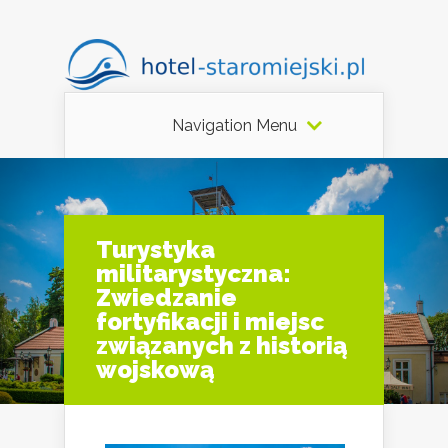
Navigation Menu
Turystyka
militarystyczna:
Zwiedzanie
fortyfikacji i miejsc
związanych z historią
wojskową