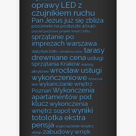
oprawy LED z
czujnikiem ruchu
Pan Jezus już się zbliża
poszewki na poduszki 40x40
pościel puchowa
projekt wnętrz loftu
sprzątanie po
imprezach warszawa
tarasy
statystyki lotto
szkolenia psów
drewniane cena
usługi
sprzątania Kraków
wanny
wrocław usługi
akrylowe
wykończeniowe
Wskaźnik
wykańczanie wnętrz
BMI
Wykończenia
Poznań
apartamentów pod
klucz
wykończenia
wyniki
wnętrz sopot
totolotka ekstra
pensja
wyposażenie wnętrz
zabudowy wnęk
sklep