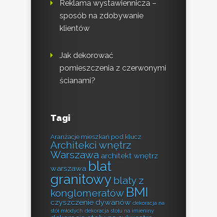
Reklama wystawiennicza –
sposób na zdobywanie
klientów
Jak dekorować
pomieszczenia z czerwonymi
ścianami?
Tagi
Aranżacje mieszkań pod klucz
Architekci wnętrz
Warszawa
architekt wnętrz
blat
warszawa
granitowy
blaty z
BMI
konglomeratów
czyszczenie dywanów
dekoracja na
stół młodych
dekoracja stołu na imieniny