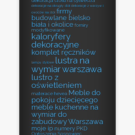
dekoracja stołu na sylwestra
dekoracje na okrągły stół
dekoracje z warzyw i
firmy
owoców na stół
budowlane bielsko
biała i okolice
forniry
modyfikowane
kaloryfery
dekoracyjne
komplet ręczników
lustra na
lampy stylowe
wymiar warszawa
lustro z
oświetleniem
Meble do
materace hevea
pokoju dziecięcego
meble kuchenne na
wymiar do
zabudowy Warszawa
moje ip
numery PKD
Ogłoszenia Sosnowiec