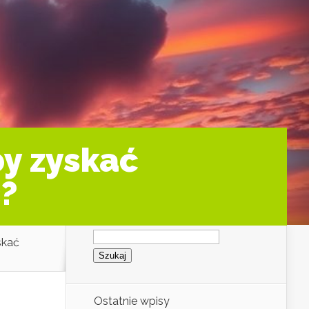
by zyskać
c?
Szukaj:
skać
Ostatnie wpisy