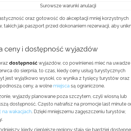
Surowsze warunki anulacji
elastyczność oraz gotowość do akceptacji mniej korzystnych
takich jak paszport przed dokonaniem rezerwacji, aby unik
a ceny i dostępność wyjazdów
oraz
dostępność
wyjazdów, co powinieneś mieć na uwadze
rwca do sierpnia, to czas, kiedy ceny usług turystycznych
yt jest wyjątkowo wysoki, co wynika z tysięcy turystów oraz
ży podnoszą ceny, a wolne
miejsca
są ograniczone.
nie, wyjazdy planowane poza szczytem, czyli wiosną lub
ększą dostępność. Często natrafisz na promocje last minute o
ć na wakacjach
. Dzięki mniejszemu zagęszczeniu turystów,
y.
iejszy, kiedy cieplejsze regiony stają się bardziej dostępne