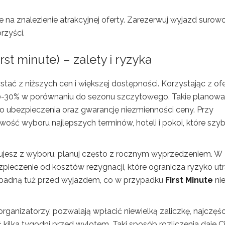
na znalezienie atrakcyjnej oferty. Zarezerwuj wyjazd surow
rzyści.
st minute) – zalety i ryzyka
ać z niższych cen i większej dostępności. Korzystając z of
 20-30% w porównaniu do sezonu szczytowego. Takie planowa
o ubezpieczenia oraz gwarancję niezmienności ceny. Przy
ść wyboru najlepszych terminów, hoteli i pokoi, które szy
ujesz z wyboru, planuj często z rocznym wyprzedzeniem. W
ieczenie od kosztów rezygnacji, które ogranicza ryzyko utr
y spadną tuż przed wyjazdem, co w przypadku
First Minute
ni
rganizatorzy, pozwalają wpłacić niewielką zaliczkę, najczęśc
 kilka tygodni przed wylotem. Taki sposób rozliczenia daje C