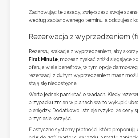
Zachowując te zasady, zwiększasz swoje szanse 
według zaplanowanego terminu, a odczujesz ko
Rezerwacja z wyprzedzeniem (fir
Rezerwuj wakacje z wyprzedzeniem, aby skorzyst
First Minute
, możesz zyskać zniżki sięgające
oferuje wiele benefitów, w tym opcję darmoweg
rezerwacji z dużym wyprzedzeniem masz możliwo
stają się niedostępne.
Warto jednak pamiętać o wadach. Kiedy rezerw
przypadku zmian w planach warto wykupić ubezp
pieniędzy. Dodatkowo, istnieje ryzyko, że cen
przyniesie korzyści.
Elastyczne systemy płatności, które proponują o
od 5 do 30% wartości wyjazdu, a resztę zapłacić