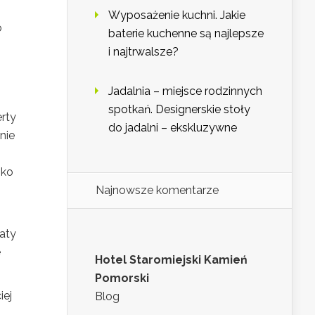
Wyposażenie kuchni. Jakie
o
baterie kuchenne są najlepsze
i najtrwalsze?
Jadalnia – miejsce rodzinnych
spotkań. Designerskie stoły
erty
do jadalni – ekskluzywne
nie
bko
Najnowsze komentarze
aty
e
Hotel Staromiejski Kamień
Pomorski
iej
Blog
i