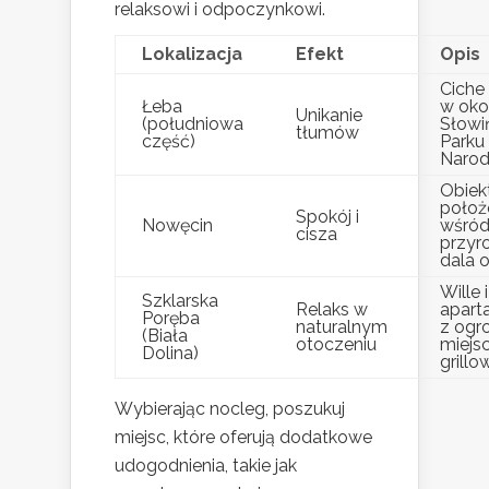
relaksowi i odpoczynkowi.
Lokalizacja
Efekt
Opis
Ciche
Łeba
w oko
Unikanie
(południowa
Słowi
tłumów
część)
Parku
Naro
Obiek
położ
Spokój i
Nowęcin
wśró
cisza
przyro
dala o
Wille i
Szklarska
Relaks w
apart
Poręba
naturalnym
z ogr
(Biała
otoczeniu
miejs
Dolina)
grillo
Wybierając nocleg, poszukuj
miejsc, które oferują dodatkowe
udogodnienia, takie jak