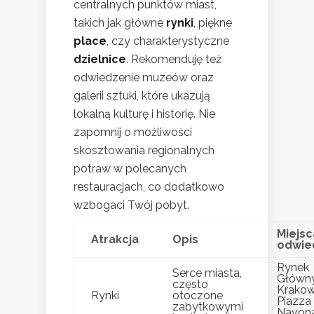
centralnych punktów miast,
takich jak główne
rynki
, piękne
place
, czy charakterystyczne
dzielnice
. Rekomenduję też
odwiedzenie muzeów oraz
galerii sztuki, które ukazują
lokalną kulturę i historię. Nie
zapomnij o możliwości
skosztowania regionalnych
potraw w polecanych
restauracjach, co dodatkowo
wzbogaci Twój pobyt.
Miejsc
Atrakcja
Opis
odwie
Rynek
Serce miasta,
Główn
często
Krakow
Rynki
otoczone
Piazza
zabytkowymi
Navon