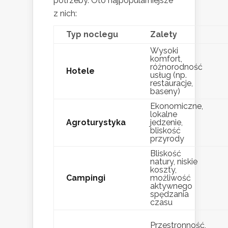
potrzeby. Oto najpopularniejsze
z nich:
Typ noclegu
Zalety
Wysoki
komfort,
różnorodność
Hotele
usług (np.
restauracje,
baseny)
Ekonomiczne,
lokalne
Agroturystyka
jedzenie,
bliskość
przyrody
Bliskość
natury, niskie
koszty,
Campingi
możliwość
aktywnego
spędzania
czasu
Przestronność,