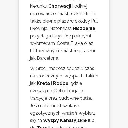
kierunku
Chorwacji
i odkryj
malownicze miasteczka Istrii, a
także piękne plaże w okolicy Puli
i Rovinja. Natomiast
Hiszpania
przyciąga turystów pięknymi
wybrzeżami Costa Brava oraz
historycznymi miastami, takimi
jak Barcelona.
W Grecji możesz spędzić czas
na słonecznych wyspach, takich
jak
Kreta
i
Rodos
, gdzie
czekają na Ciebie bogate
tradycje oraz cudowne plaże.
Jeśli natomiast szukasz
egzotycznych wrażeń, wybierz
się na
Wyspy Kanaryjskie
lub
do
Turcji
, gdzie połączysz