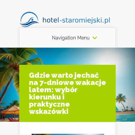
Navigation Menu
Gdzie warto jechać
na 7-dniowe wakacje
latem: wybór
kierunku i
praktyczne
wskazówki