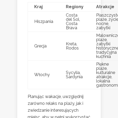
Kraj
Regiony
Atrakcje
Costa
Piaszczyst
del Sol,
plaże, życi
Hiszpania
Costa
nocne,
Brava
zabytki
Malownicz
plaże,
Kreta,
zabytki
Grecja
Rodos
historyczne
tradycyjna
kuchnia
Piękne
plaże,
Sycylia,
kulturalne
Włochy
Sardynia
atrakcje,
lokalna
gastronom
Planując wakacje, uwzględnij
zarówno relaks na plaży, jak i
zwiedzanie interesujących
miejsc, aby w pełni wykorzystać