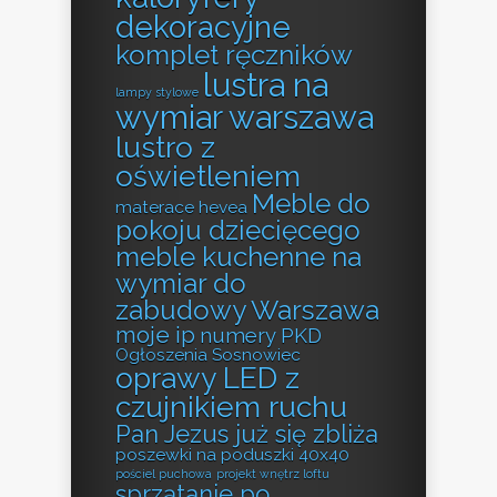
dekoracyjne
komplet ręczników
lustra na
lampy stylowe
wymiar warszawa
lustro z
oświetleniem
Meble do
materace hevea
pokoju dziecięcego
meble kuchenne na
wymiar do
zabudowy Warszawa
moje ip
numery PKD
Ogłoszenia Sosnowiec
oprawy LED z
czujnikiem ruchu
Pan Jezus już się zbliża
poszewki na poduszki 40x40
pościel puchowa
projekt wnętrz loftu
sprzątanie po