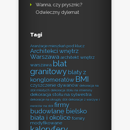
Wanna, czy prysznic?
Odwieczny dylemat
Tagi
Aranżacje mieszkań pod klucz
Architekci wnętrz
Warszawa
architekt wnętrz
blat
warszawa
granitowy
blaty z
BMI
konglomeratów
czyszczenie dywanów
dekoracja na
stół młodych
dekoracja stołu na imieniny
dekoracja stołu na sylwestra
dekoracje na okrągły stół
dekoracje z warzyw i
firmy
owoców na stół
budowlane bielsko
biała i okolice
forniry
modyfikowane
kaloryfery