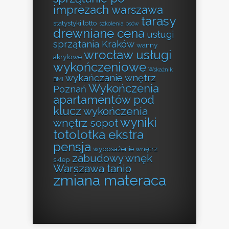
imprezach warszawa
tarasy
statystyki lotto
szkolenia psów
drewniane cena
usługi
sprzątania Kraków
wanny
wrocław usługi
akrylowe
wykończeniowe
Wskaźnik
wykańczanie wnętrz
BMI
Wykończenia
Poznań
apartamentów pod
klucz
wykończenia
wyniki
wnętrz sopot
totolotka ekstra
pensja
wyposażenie wnętrz
zabudowy wnęk
sklep
Warszawa tanio
zmiana materaca