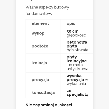
Ważne aspekty budowy
fundamentów:
element
opis
50 cm
wykop
głębokości
betonowa
podłoże
płyta
ogniotrwała
płyty
izolacyjne
izolacja
lub mata
antyiskrowa
wysoka
precyzja
precyzja
w
wykonaniu
ze
konsultacja
specjalistą
Nie zapominaj o jakości