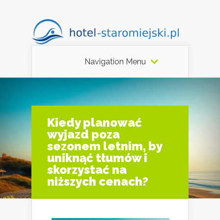
Navigation Menu
Kiedy planować
wyjazd poza
sezonem letnim, by
uniknąć tłumów i
skorzystać na
niższych cenach?