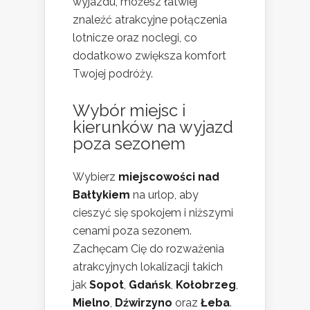
wyjazdu, możesz łatwiej
znaleźć atrakcyjne połączenia
lotnicze oraz noclegi, co
dodatkowo zwiększa komfort
Twojej podróży.
Wybór miejsc i
kierunków na wyjazd
poza sezonem
Wybierz
miejscowości nad
Bałtykiem
na urlop, aby
cieszyć się spokojem i niższymi
cenami poza sezonem.
Zachęcam Cię do rozważenia
atrakcyjnych lokalizacji takich
jak
Sopot
,
Gdańsk
,
Kołobrzeg
,
Mielno
,
Dźwirzyno
oraz
Łeba
.