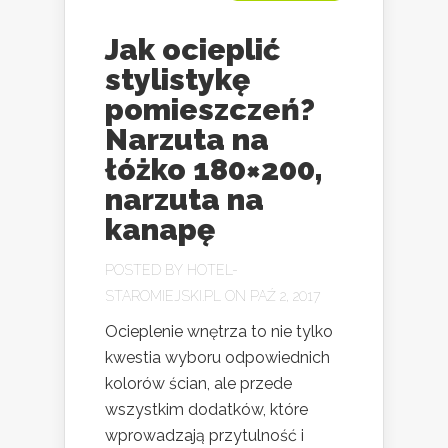
Jak ocieplić
stylistykę
pomieszczeń?
Narzuta na
łóżko 180×200,
narzuta na
kanapę
POSTED BY
HOTEL-
STAROMIEJSKI.PL
ON PAŹ 2, 2017
Ocieplenie wnętrza to nie tylko
kwestia wyboru odpowiednich
kolorów ścian, ale przede
wszystkim dodatków, które
wprowadzają przytulność i