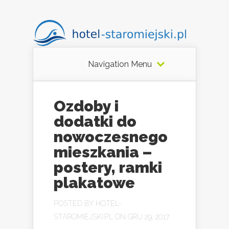
Navigation Menu
Ozdoby i
dodatki do
nowoczesnego
mieszkania –
postery, ramki
plakatowe
POSTED BY
HOTEL-
STAROMIEJSKI.PL
ON GRU 29, 2017