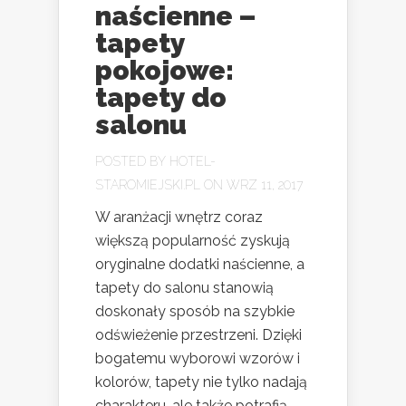
naścienne –
tapety
pokojowe:
tapety do
salonu
POSTED BY
HOTEL-
STAROMIEJSKI.PL
ON WRZ 11, 2017
W aranżacji wnętrz coraz
większą popularność zyskują
oryginalne dodatki naścienne, a
tapety do salonu stanowią
doskonały sposób na szybkie
odświeżenie przestrzeni. Dzięki
bogatemu wyborowi wzorów i
kolorów, tapety nie tylko nadają
charakteru, ale także potrafią