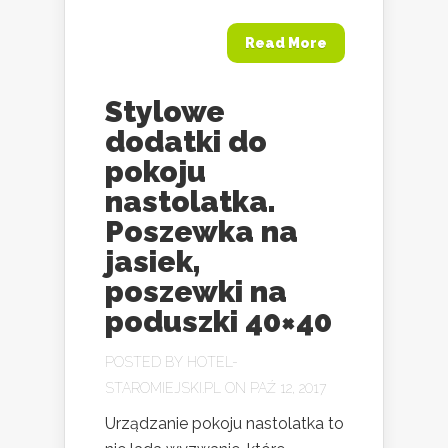
Read More
Stylowe
dodatki do
pokoju
nastolatka.
Poszewka na
jasiek,
poszewki na
poduszki 40×40
POSTED BY
HOTEL-
STAROMIEJSKI.PL
ON PAŹ 12, 2017
Urządzanie pokoju nastolatka to