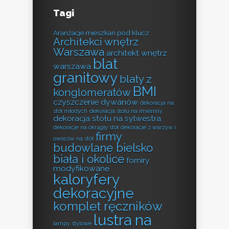
Tagi
Aranżacje mieszkań pod klucz
Architekci wnętrz
Warszawa
architekt wnętrz
blat
warszawa
granitowy
blaty z
BMI
konglomeratów
czyszczenie dywanów
dekoracja na
stół młodych
dekoracja stołu na imieniny
dekoracja stołu na sylwestra
dekoracje na okrągły stół
dekoracje z warzyw i
firmy
owoców na stół
budowlane bielsko
biała i okolice
forniry
modyfikowane
kaloryfery
dekoracyjne
komplet ręczników
lustra na
lampy stylowe