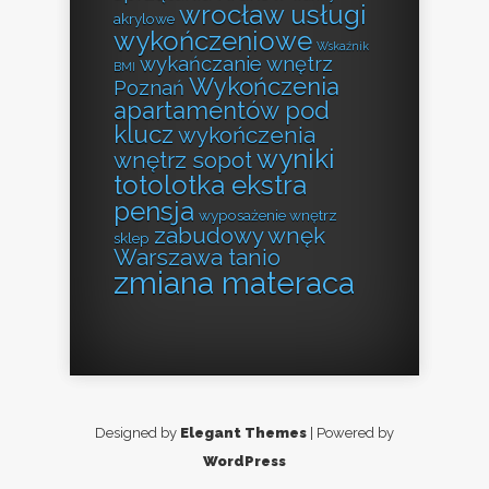
wrocław usługi
akrylowe
wykończeniowe
Wskaźnik
wykańczanie wnętrz
BMI
Wykończenia
Poznań
apartamentów pod
klucz
wykończenia
wyniki
wnętrz sopot
totolotka ekstra
pensja
wyposażenie wnętrz
zabudowy wnęk
sklep
Warszawa tanio
zmiana materaca
Designed by
Elegant Themes
| Powered by
WordPress