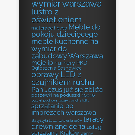
wymiar warszawa
lustro z
oświetleniem
Meble do
materace hevea
pokoju dziecięcego
meble kuchenne na
wymiar do
zabudowy Warszawa
moje ip
numery PKD
Ogłoszenia Sosnowiec
oprawy LED z
czujnikiem ruchu
Pan Jezus już się zbliża
poszewki na poduszki 40x40
pościel puchowa
projekt wnętrz loftu
sprzątanie po
imprezach warszawa
tarasy
statystyki lotto
szkolenia psów
drewniane cena
usługi
sprzątania Kraków
wanny