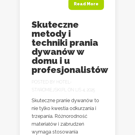
Read More
Skuteczne
metody i
techniki prania
dywanów w
domu i u
profesjonalistów
POSTED BY
HOTEL-
STAROMIEJSKI.PL
ON LIS 4, 2025
Skuteczne pranie dywanów to
nie tylko kwestia odkurzania i
trzepania. Różnorodność
materiałów i zabrudzeń
wymaga stosowania