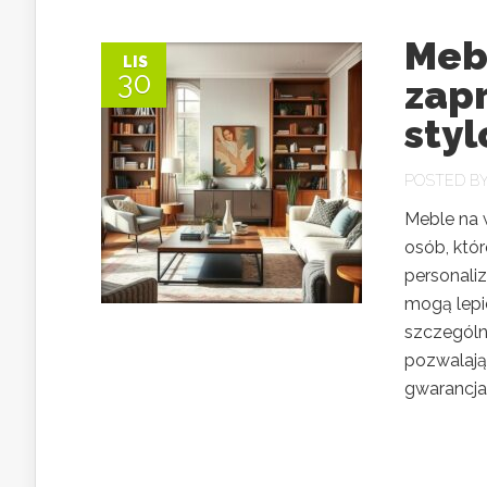
Meb
LIS
30
zap
sty
POSTED B
Meble na 
osób, któ
personaliz
mogą lepi
szczególn
pozwalają
gwarancja w