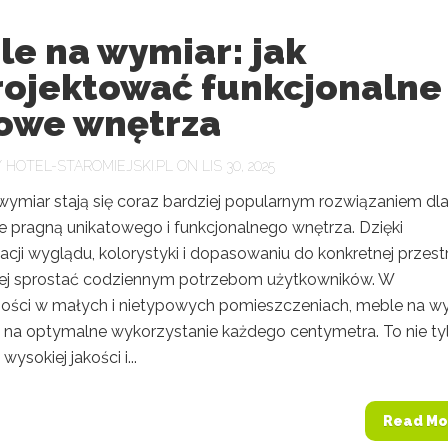
le na wymiar: jak
rojektować funkcjonalne 
lowe wnętrza
Y
HOTEL-STAROMIEJSKI.PL
ON LIS 30, 2025
wymiar stają się coraz bardziej popularnym rozwiązaniem dl
re pragną unikatowego i funkcjonalnego wnętrza. Dzięki
acji wyglądu, kolorystyki i dopasowaniu do konkretnej przestr
ej sprostać codziennym potrzebom użytkowników. W
ości w małych i nietypowych pomieszczeniach, meble na w
 na optymalne wykorzystanie każdego centymetra. To nie ty
ysokiej jakości i...
Read Mo