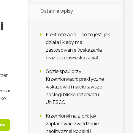
Ostatnie wpisy
i
Elektroterapia – co to jest, jak
działa i kiedy ma
zastosowanie (wskazania
oraz przeciwwskazania)
a
Gdzie spać przy
zeni,
Krzemionkach: praktyczne
wskazówki i najciekawsze
ymiar
noclegi blisko rezerwatu
lko
UNESCO
Krzemionki na 2 dni: jak
zaplanować zwiedzanie
re
neolitycznej kopalni i