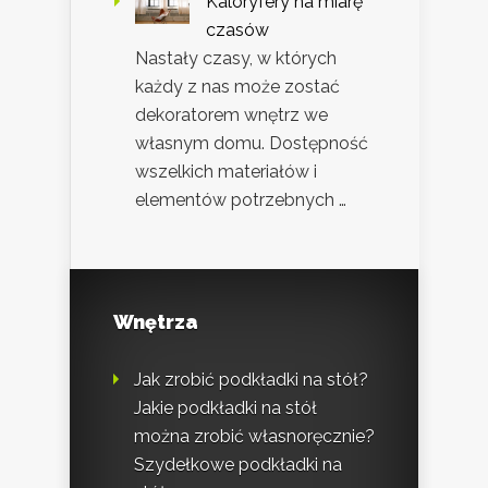
Kaloryfery na miarę
czasów
Nastały czasy, w których
każdy z nas może zostać
dekoratorem wnętrz we
własnym domu. Dostępność
wszelkich materiałów i
elementów potrzebnych …
Wnętrza
Jak zrobić podkładki na stół?
Jakie podkładki na stół
można zrobić własnoręcznie?
Szydełkowe podkładki na