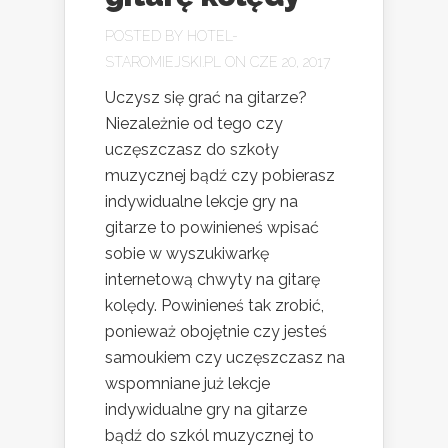
POSTED BY
HOTEL-
STAROMIEJSKI.PL
ON CZE 20, 2017
Uczysz się grać na gitarze?
Niezależnie od tego czy
uczęszczasz do szkoły
muzycznej bądź czy pobierasz
indywidualne lekcje gry na
gitarze to powinieneś wpisać
sobie w wyszukiwarkę
internetową chwyty na gitarę
kolędy. Powinieneś tak zrobić,
ponieważ obojętnie czy jesteś
samoukiem czy uczęszczasz na
wspomniane już lekcje
indywidualne gry na gitarze
bądź do szkól muzycznej to