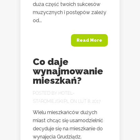
duża część twoich sukcesów
muzycznych i postępów zależy
od...
Read More
Co daje
wynajmowanie
mieszkań?
POSTED BY
HOTEL-
STAROMIEJSKI.PL
ON LUT 8, 2017
Wielu mieszkańców dużych
miast chcąc się usamodzielnić
decyduje się na mieszkanie do
wynajęcia Grudziądz.