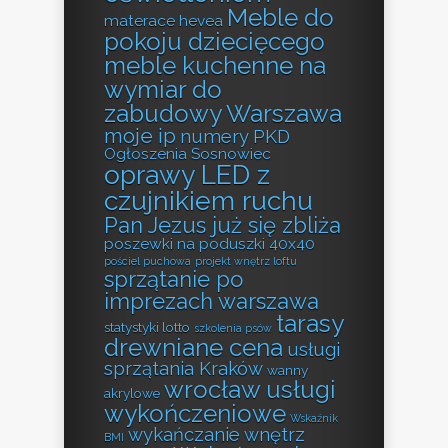
Meble do
materace hevea
pokoju dziecięcego
meble kuchenne na
wymiar do
zabudowy Warszawa
moje ip
numery PKD
Ogłoszenia Sosnowiec
oprawy LED z
czujnikiem ruchu
Pan Jezus już się zbliża
poszewki na poduszki 40x40
pościel puchowa
projekt wnętrz loftu
sprzątanie po
imprezach warszawa
tarasy
statystyki lotto
szkolenia psów
drewniane cena
usługi
sprzątania Kraków
wanny
wrocław usługi
akrylowe
wykończeniowe
Wskaźnik
wykańczanie wnętrz
BMI