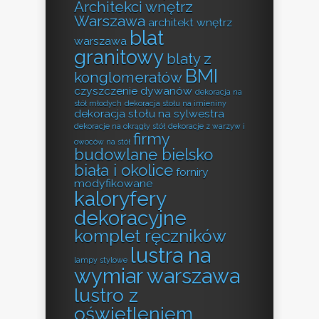
Architekci wnętrz
Warszawa
architekt wnętrz
blat
warszawa
granitowy
blaty z
BMI
konglomeratów
czyszczenie dywanów
dekoracja na
stół młodych
dekoracja stołu na imieniny
dekoracja stołu na sylwestra
dekoracje na okrągły stół
dekoracje z warzyw i
firmy
owoców na stół
budowlane bielsko
biała i okolice
forniry
modyfikowane
kaloryfery
dekoracyjne
komplet ręczników
lustra na
lampy stylowe
wymiar warszawa
lustro z
oświetleniem