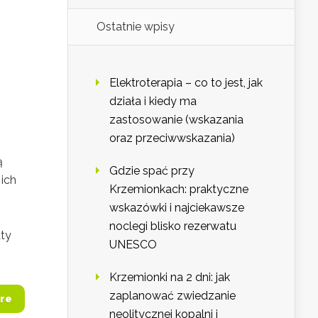
Ostatnie wpisy
Elektroterapia – co to jest, jak
działa i kiedy ma
zastosowanie (wskazania
oraz przeciwwskazania)
ą
Gdzie spać przy
ich
Krzemionkach: praktyczne
wskazówki i najciekawsze
noclegi blisko rezerwatu
aty
UNESCO
Krzemionki na 2 dni: jak
zaplanować zwiedzanie
re
neolitycznej kopalni i