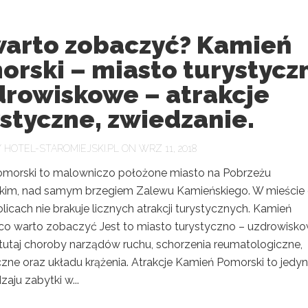
warto zobaczyć? Kamień
orski – miasto turystycz
drowiskowe – atrakcje
styczne, zwiedzanie.
Y
HOTEL-STAROMIEJSKI.PL
ON WRZ 11, 2018
morski to malowniczo położone miasto na Pobrzeżu
kim, nad samym brzegiem Zalewu Kamieńskiego. W mieście 
licach nie brakuje licznych atrakcji turystycznych. Kamień
co warto zobaczyć Jest to miasto turystyczno – uzdrowisko
 tutaj choroby narządów ruchu, schorzenia reumatologiczne,
czne oraz układu krążenia. Atrakcje Kamień Pomorski to jedy
aju zabytki w...