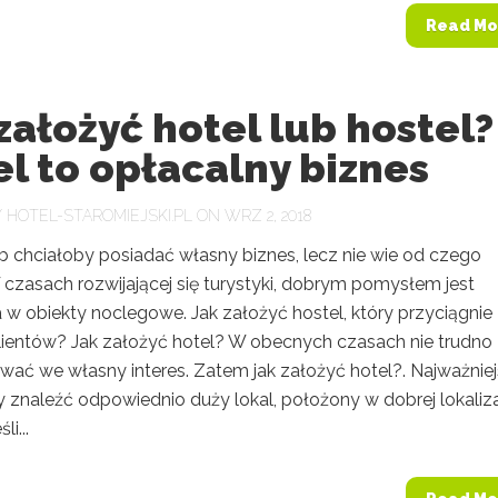
Read Mo
założyć hotel lub hostel?
l to opłacalny biznes
Y
HOTEL-STAROMIEJSKI.PL
ON WRZ 2, 2018
b chciałoby posiadać własny biznes, lecz nie wie od czego
 czasach rozwijającej się turystyki, dobrym pomysłem jest
 w obiekty noclegowe. Jak założyć hostel, który przyciągnie
klientów? Jak założyć hotel? W obecnych czasach nie trudno
wać we własny interes. Zatem jak założyć hotel?. Najważnie
by znaleźć odpowiednio duży lokal, położony w dobrej lokaliza
li...