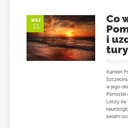
Co 
WRZ
11
Pom
i uz
tury
POSTED B
Kamień Po
Szczecińs
w jego oko
Pomorski 
Leczy się
neurologi
swoim rodz