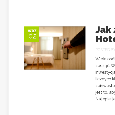
Jak 
WRZ
02
Hote
POSTED B
Wiele osó
zacząć. W
inwestycja
licznych 
zainwesto
jest to, a
Najlepiej jeś