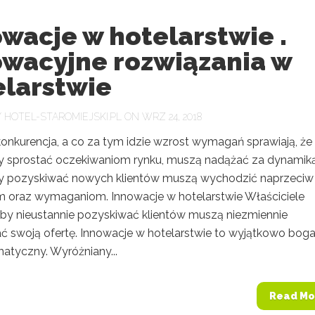
wacje w hotelarstwie .
owacyjne rozwiązania w
elarstwie
Y
HOTEL-STAROMIEJSKI.PL
ON WRZ 24, 2018
onkurencja, a co za tym idzie wzrost wymagań sprawiają, że
by sprostać oczekiwaniom rynku, muszą nadążać za dynamik
y pozyskiwać nowych klientów muszą wychodzić naprzeciw 
 oraz wymaganiom. Innowacje w hotelarstwie Właściciele
aby nieustannie pozyskiwać klientów muszą niezmiennie
ć swoją ofertę. Innowacje w hotelarstwie to wyjątkowo bog
atyczny. Wyróżniany...
Read Mo