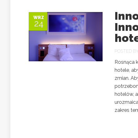
Inno
WRZ
24
Inn
hot
POSTED B
Rosnąca k
hotele, a
zmian. Ab
potrzebom
hotelów, 
urozmaica
zakres tem