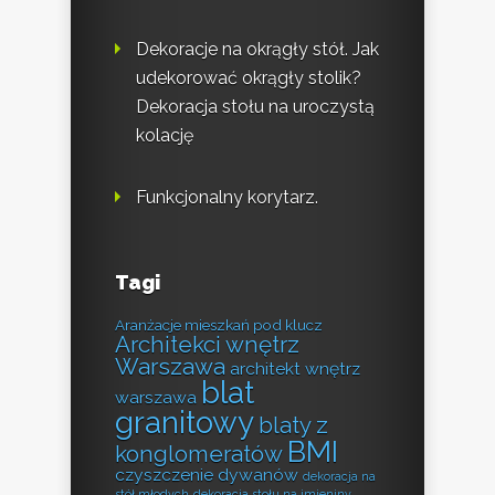
Dekoracje na okrągły stół. Jak
udekorować okrągły stolik?
Dekoracja stołu na uroczystą
kolację
Funkcjonalny korytarz.
Tagi
Aranżacje mieszkań pod klucz
Architekci wnętrz
Warszawa
architekt wnętrz
blat
warszawa
granitowy
blaty z
BMI
konglomeratów
czyszczenie dywanów
dekoracja na
stół młodych
dekoracja stołu na imieniny