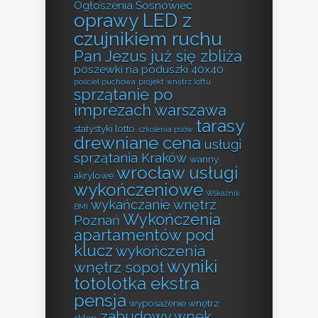
Ogłoszenia Sosnowiec
oprawy LED z
czujnikiem ruchu
Pan Jezus już się zbliża
poszewki na poduszki 40x40
pościel puchowa
projekt wnętrz loftu
sprzątanie po
imprezach warszawa
tarasy
statystyki lotto
szkolenia psów
drewniane cena
usługi
sprzątania Kraków
wanny
wrocław usługi
akrylowe
wykończeniowe
Wskaźnik
wykańczanie wnętrz
BMI
Wykończenia
Poznań
apartamentów pod
klucz
wykończenia
wyniki
wnętrz sopot
totolotka ekstra
pensja
wyposażenie wnętrz
zabudowy wnęk
sklep