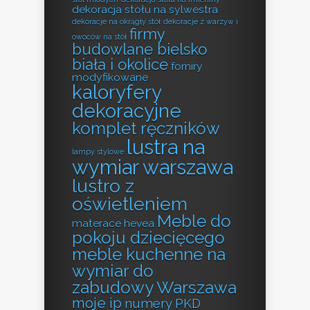
dekoracja stołu na sylwestra
dekoracje na okrągły stół
dekoracje z warzyw i
firmy
owoców na stół
budowlane bielsko
biała i okolice
forniry
modyfikowane
kaloryfery
dekoracyjne
komplet ręczników
lustra na
lampy stylowe
wymiar warszawa
lustro z
oświetleniem
Meble do
materace hevea
pokoju dziecięcego
meble kuchenne na
wymiar do
zabudowy Warszawa
moje ip
numery PKD