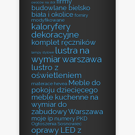
firmy
owoców na stół
budowlane bielsko
biała i okolice
forniry
modyfikowane
kaloryfery
dekoracyjne
komplet ręczników
lustra na
lampy stylowe
wymiar warszawa
lustro z
oświetleniem
Meble do
materace hevea
pokoju dziecięcego
meble kuchenne na
wymiar do
zabudowy Warszawa
moje ip
numery PKD
Ogłoszenia Sosnowiec
oprawy LED z