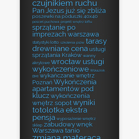
czujnikiem ruchu
Pan Jezus już się zbliża
poszewki na poduszki 40x40
pościel puchowa
projekt wnętrz loftu
sprzątanie po
imprezach warszawa
tarasy
statystyki lotto
szkolenia psów
drewniane cena
usługi
sprzątania Kraków
wanny
wrocław usługi
akrylowe
wykończeniowe
Wskaźnik
wykańczanie wnętrz
BMI
Wykończenia
Poznań
apartamentów pod
klucz
wykończenia
wyniki
wnętrz sopot
totolotka ekstra
pensja
wyposażenie wnętrz
zabudowy wnęk
sklep
Warszawa tanio
zmiana materaca