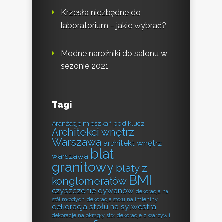
Krzesła niezbędne do
laboratorium – jakie wybrać?
Modne narożniki do salonu w
sezonie 2021
Tagi
Aranżacje mieszkań pod klucz
Architekci wnętrz
Warszawa
architekt wnętrz
blat
warszawa
granitowy
blaty z
BMI
konglomeratów
czyszczenie dywanów
dekoracja na
stół młodych
dekoracja stołu na imieniny
dekoracja stołu na sylwestra
dekoracje na okrągły stół
dekoracje z warzyw i