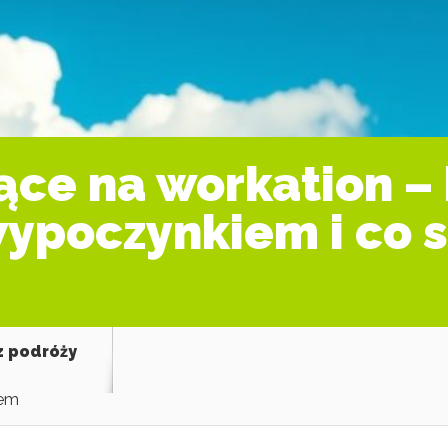
ące na workation – 
wypoczynkiem i co 
z podróży
dem