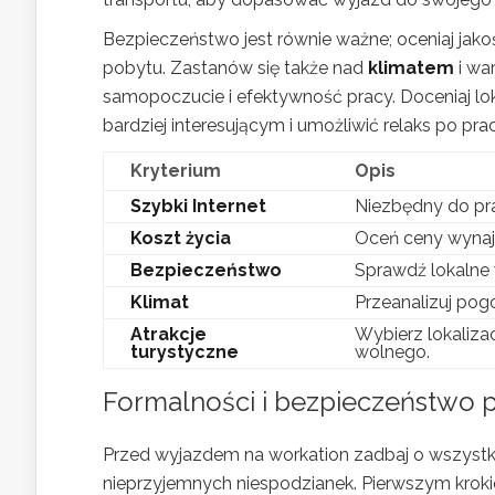
Bezpieczeństwo jest równie ważne; oceniaj jak
pobytu. Zastanów się także nad
klimatem
i wa
samopoczucie i efektywność pracy. Doceniaj lo
bardziej interesującym i umożliwić relaks po prac
Kryterium
Opis
Szybki Internet
Niezbędny do pra
Koszt życia
Oceń ceny wynajmu
Bezpieczeństwo
Sprawdź lokalne w
Klimat
Przeanalizuj pog
Atrakcje
Wybierz lokaliza
turystyczne
wolnego.
Formalności i bezpieczeństwo 
Przed wyjazdem na workation zadbaj o wszyst
nieprzyjemnych niespodzianek. Pierwszym krok