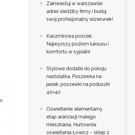
Zainwestuj w warszawski
adres siedziby firmy i buduj
swój profesjonalny wizerunek!
Kaszmirowa pościel:
Najwyższy poziom luksusu i
komfortu w sypialni
Stylowe dodatki do pokoju
nastolatka. Poszewka na
jasiek, poszewki na poduszki
40×40
na
Oświetlenie: elementarny
etap aranżacji małego
mieszkania. Hurtownia
oświetlenia Łowicz – sklep z