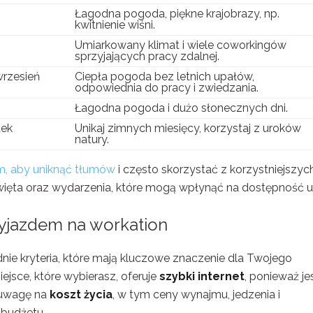
Łagodna pogoda, piękne krajobrazy, np.
kwitnienie wiśni.
Umiarkowany klimat i wiele coworkingów
sprzyjających pracy zdalnej.
wrzesień
Ciepła pogoda bez letnich upałów,
odpowiednia do pracy i zwiedzania.
Łagodna pogoda i dużo słonecznych dni.
tek
Unikaj zimnych miesięcy, korzystaj z uroków
natury.
, aby uniknąć tłumów
i często skorzystać z korzystniejszyc
więta oraz wydarzenia, które mogą wpłynąć na dostępność u
wyjazdem na workation
dnie kryteria, które mają kluczowe znaczenie dla Twojego
iejsce, które wybierasz, oferuje
szybki internet
, ponieważ je
 uwagę na
koszt życia
, w tym ceny wynajmu, jedzenia i
 budżetu.