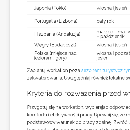
Japonia (Tokio)
wiosna i jesień
Portugalia (Lizbona)
cały rok
marzec – maj, 
Hiszpania (Andaluzja)
– październik
Węgry (Budapeszt)
wiosna i jesień
Polska (miejsca nad
wiosna i począ
jeziorami, góry)
jesieni
Zaplanuj workation poza
sezonem turystycznym
zakwaterowania. Uwzględniaj również lokalne ś
Kryteria do rozważenia przed 
Przygotuj się na workation, wybierając odpowie
komfortu i efektywności pracy. Upewnij się, że m
podstawowy warunek do pracy zdalnej. Zwróć
transportu, aby dopasować wyjazd do swojego