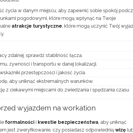
ość życia w danym miejscu, aby zapewnić sobie spokój podc
runkami pogodowymi, które mogą wpłynąć na Twoje
kalne
atrakcje turystyczne
, które mogą uczynić Twój wyja
y.
cy zdalnej, sprawdź stabilność łącza.
, żywności i transportu w danej lokalizacji.
skaźniki przestępczości i jakość życia.
odę, aby uniknąć ekstremalnych warunków.
cję z ciekawymi miejscami do zwiedzania i spędzania czasu
przed wyjazdem na workation
kie
formalności
i
kwestie bezpieczeństwa
, aby uniknąć
iem jest zweryfikowanie, czy posiadasz odpowiednią
wizę
lu