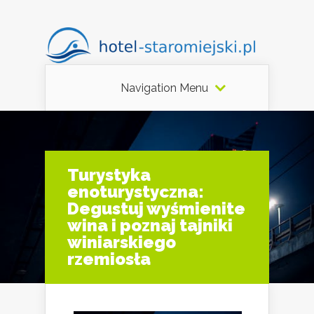
Navigation Menu
Turystyka
enoturystyczna:
Degustuj wyśmienite
wina i poznaj tajniki
winiarskiego
rzemiosła