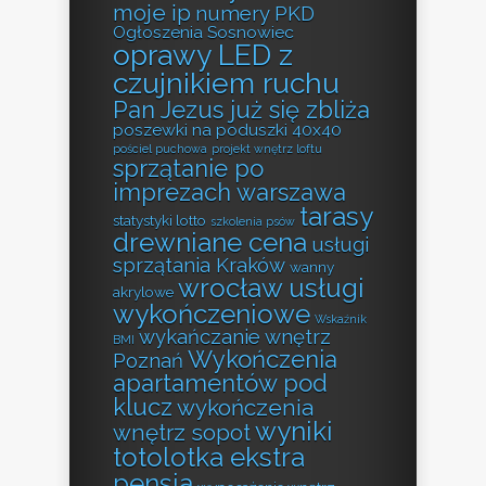
moje ip
numery PKD
Ogłoszenia Sosnowiec
oprawy LED z
czujnikiem ruchu
Pan Jezus już się zbliża
poszewki na poduszki 40x40
pościel puchowa
projekt wnętrz loftu
sprzątanie po
imprezach warszawa
tarasy
statystyki lotto
szkolenia psów
drewniane cena
usługi
sprzątania Kraków
wanny
wrocław usługi
akrylowe
wykończeniowe
Wskaźnik
wykańczanie wnętrz
BMI
Wykończenia
Poznań
apartamentów pod
klucz
wykończenia
wyniki
wnętrz sopot
totolotka ekstra
pensja