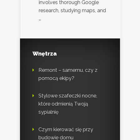
involves thorough Google
research, studying maps, and
…
Wnętrza
Remont – samemu, czy z
pomocą ekipy?
Stylowe szafeczki nocne,
które odmienią Twoją
sypialnię
Czym kierować się przy
budowie domu