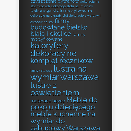
czyszczenie dywanów
dekoracja na
stół młodych
dekoracja stołu na imieniny
dekoracja stołu na sylwestra
dekoracje na okrągły stół
dekoracje z warzyw i
firmy
owoców na stół
budowlane bielsko
biała i okolice
forniry
modyfikowane
kaloryfery
dekoracyjne
komplet ręczników
lustra na
lampy stylowe
wymiar warszawa
lustro z
oświetleniem
Meble do
materace hevea
pokoju dziecięcego
meble kuchenne na
wymiar do
zabudowy Warszawa