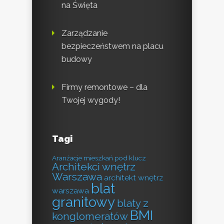
na Święta
Zarządzanie
bezpieczeństwem na placu
budowy
Firmy remontowe – dla
Twojej wygody!
Tagi
Aranżacje mieszkań pod klucz
Architekci wnętrz
Warszawa
architekt wnętrz
blat
warszawa
granitowy
blaty z
BMI
konglomeratów