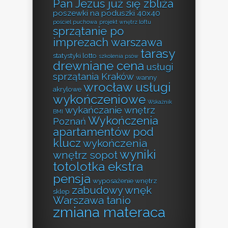
Pan Jezus już się zbliża
poszewki na poduszki 40x40
pościel puchowa
projekt wnętrz loftu
sprzątanie po
imprezach warszawa
tarasy
statystyki lotto
szkolenia psów
drewniane cena
usługi
sprzątania Kraków
wanny
wrocław usługi
akrylowe
wykończeniowe
Wskaźnik
wykańczanie wnętrz
BMI
Wykończenia
Poznań
apartamentów pod
klucz
wykończenia
wyniki
wnętrz sopot
totolotka ekstra
pensja
wyposażenie wnętrz
zabudowy wnęk
sklep
Warszawa tanio
zmiana materaca