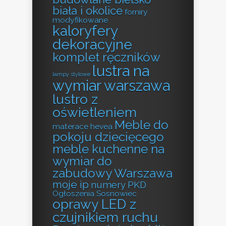
biała i okolice
forniry
modyfikowane
kaloryfery
dekoracyjne
komplet ręczników
lustra na
lampy stylowe
wymiar warszawa
lustro z
oświetleniem
Meble do
materace hevea
pokoju dziecięcego
meble kuchenne na
wymiar do
zabudowy Warszawa
moje ip
numery PKD
Ogłoszenia Sosnowiec
oprawy LED z
czujnikiem ruchu