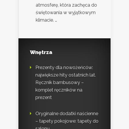
atmosferę, która zachęca do
świętowania w wyjątkowym
klimacie. …
Wnętrza
Prezenty dla nowożeńców:
największe hity ostatnich lat.
Ręcznik bambusowy –
komplet ręczników na
prezent
Oryginalne dodatki naścienne
– tapety pokojowe: tapety do
salonu