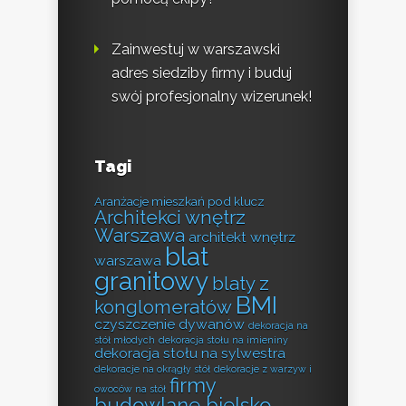
Zainwestuj w warszawski
adres siedziby firmy i buduj
swój profesjonalny wizerunek!
Tagi
Aranżacje mieszkań pod klucz
Architekci wnętrz
Warszawa
architekt wnętrz
blat
warszawa
granitowy
blaty z
BMI
konglomeratów
czyszczenie dywanów
dekoracja na
stół młodych
dekoracja stołu na imieniny
dekoracja stołu na sylwestra
dekoracje na okrągły stół
dekoracje z warzyw i
firmy
owoców na stół
budowlane bielsko