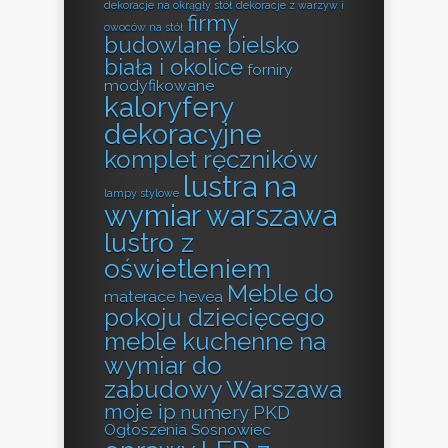
dekoracje na okrągły stół
dekoracje z warzyw i
firmy
owoców na stół
budowlane bielsko
biała i okolice
forniry
modyfikowane
kaloryfery
dekoracyjne
komplet ręczników
lustra na
lampy stylowe
wymiar warszawa
lustro z
oświetleniem
Meble do
materace hevea
pokoju dziecięcego
meble kuchenne na
wymiar do
zabudowy Warszawa
moje ip
numery PKD
Ogłoszenia Sosnowiec