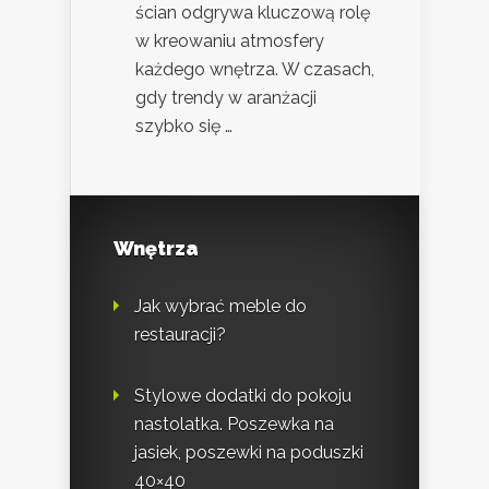
ścian odgrywa kluczową rolę
w kreowaniu atmosfery
każdego wnętrza. W czasach,
gdy trendy w aranżacji
szybko się …
Wnętrza
Jak wybrać meble do
restauracji?
Stylowe dodatki do pokoju
nastolatka. Poszewka na
jasiek, poszewki na poduszki
40×40