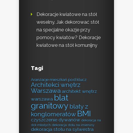
Dekoracje kwiatowe na stół
weselny. Jak dekorować stół
na specjalne okazje przy
pomocy kwiatów? Dekoracje
kwiatowe na stół komunijny
Tagi
Aranżacje mieszkań pod klucz
Architekci wnętrz
Warszawa
architekt wnętrz
blat
warszawa
granitowy
blaty z
BMI
konglomeratów
czyszczenie dywanów
dekoracja na
stół młodych
dekoracja stołu na imieniny
dekoracja stołu na sylwestra