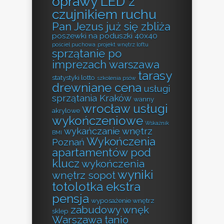
oprawy LED z
czujnikiem ruchu
Pan Jezus już się zbliża
poszewki na poduszki 40x40
pościel puchowa
projekt wnętrz loftu
sprzątanie po
imprezach warszawa
tarasy
statystyki lotto
szkolenia psów
drewniane cena
usługi
sprzątania Kraków
wanny
wrocław usługi
akrylowe
wykończeniowe
Wskaźnik
wykańczanie wnętrz
BMI
Wykończenia
Poznań
apartamentów pod
klucz
wykończenia
wyniki
wnętrz sopot
totolotka ekstra
pensja
wyposażenie wnętrz
zabudowy wnęk
sklep
Warszawa tanio