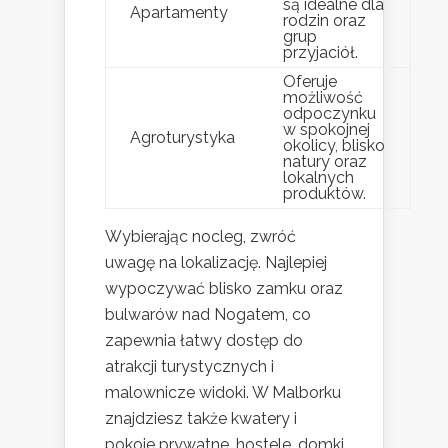
są idealne dla
Apartamenty
rodzin oraz
grup
przyjaciół.
Oferuje
możliwość
odpoczynku
w spokojnej
Agroturystyka
okolicy, blisko
natury oraz
lokalnych
produktów.
Wybierając nocleg, zwróć
uwagę na lokalizację. Najlepiej
wypoczywać blisko zamku oraz
bulwarów nad Nogatem, co
zapewnia łatwy dostęp do
atrakcji turystycznych i
malownicze widoki. W Malborku
znajdziesz także kwatery i
pokoje prywatne, hostele, domki