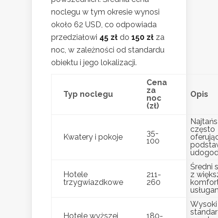
noclegu w tym okresie wynosi
około 62 USD, co odpowiada
przedziałowi
45 zł
do
150 zł
za
noc, w zależności od standardu
obiektu i jego lokalizacji.
Cena
za
Typ noclegu
Opis
noc
(zł)
Najtańs
często
35-
Kwatery i pokoje
oferują
100
podst
udogodn
Średni 
Hotele
211-
z więk
trzygwiazdkowe
260
komfor
usługam
Wysoki
standar
Hotele wyższej
180-