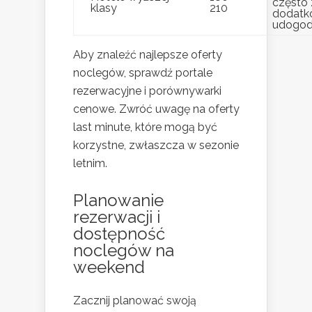
często 
klasy
210
dodatk
udogodn
Aby znaleźć najlepsze oferty
noclegów, sprawdź portale
rezerwacyjne i porównywarki
cenowe. Zwróć uwagę na oferty
last minute, które mogą być
korzystne, zwłaszcza w sezonie
letnim.
Planowanie
rezerwacji i
dostępność
noclegów na
weekend
Zacznij planować swoją