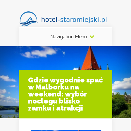
Navigation Menu
Gdzie wygodnie spać
w Malborku na
weekend: wybór
noclegu blisko
zamku i atrakcji