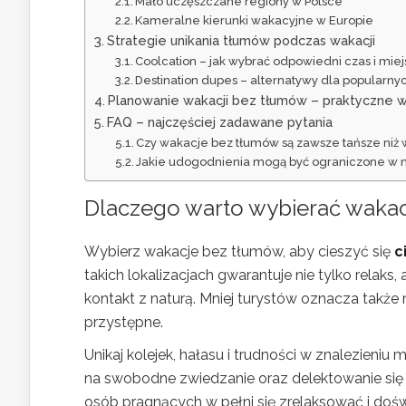
Mało uczęszczane regiony w Polsce
Kameralne kierunki wakacyjne w Europie
Strategie unikania tłumów podczas wakacji
Coolcation – jak wybrać odpowiedni czas i mie
Destination dupes – alternatywy dla popularny
Planowanie wakacji bez tłumów – praktyczne w
FAQ – najczęściej zadawane pytania
Czy wakacje bez tłumów są zawsze tańsze niż 
Jakie udogodnienia mogą być ograniczone w 
Dlaczego warto wybierać waka
Wybierz wakacje bez tłumów, aby cieszyć się
c
takich lokalizacjach gwarantuje nie tylko relak
kontakt z naturą. Mniej turystów oznacza także n
przystępne.
Unikaj kolejek, hałasu i trudności w znalezieniu
na swobodne zwiedzanie oraz delektowanie się l
osób pragnących w pełni się zrelaksować i dośw