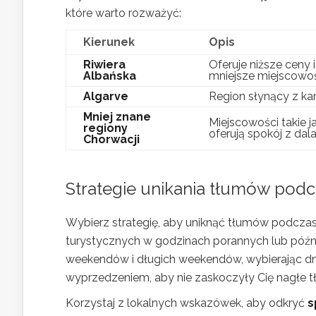
które warto rozważyć:
Kierunek
Opis
Riwiera
Oferuje niższe ceny 
Albańska
mniejsze miejscowoś
Algarve
Region słynący z kam
Mniej znane
Miejscowości takie j
regiony
oferują spokój z dal
Chorwacji
Strategie unikania tłumów podc
Wybierz strategię, aby uniknąć tłumów podczas
turystycznych w godzinach porannych lub późn
weekendów i długich weekendów, wybierając dni
wyprzedzeniem, aby nie zaskoczyły Cię nagłe t
Korzystaj z lokalnych wskazówek, aby odkryć
s