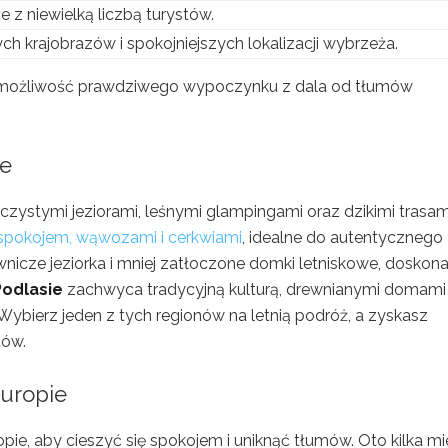
e z niewielką liczbą turystów.
ch krajobrazów i spokojniejszych lokalizacji wybrzeża.
az możliwość prawdziwego wypoczynku z dala od tłumów
ce
ę czystymi jeziorami, leśnymi glampingami oraz dzikimi trasam
spokojem, wąwozami i cerkwiami
, idealne do autentycznego
nicze jeziorka i mniej zatłoczone domki letniskowe, doskona
Podlasie
zachwyca tradycyjną kulturą, drewnianymi domami 
Wybierz jeden z tych regionów na letnią podróż, a zyskasz
tów.
Europie
ie, aby cieszyć się spokojem i uniknąć tłumów. Oto kilka mie