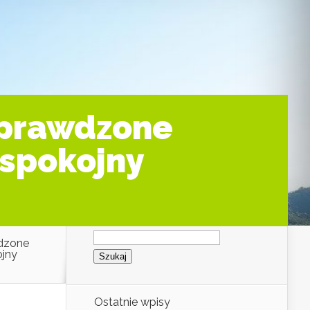
sprawdzone
 spokojny
Szukaj:
wdzone
ojny
Ostatnie wpisy