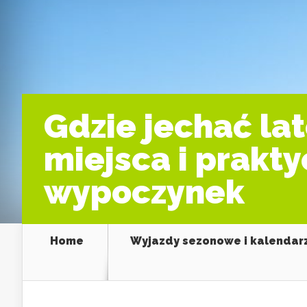
Gdzie jechać l
miejsca i prakt
wypoczynek
Home
Wyjazdy sezonowe i kalendar