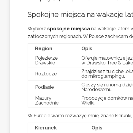
Spokojne
miejsca na wakacje l
Wybierz
spokojne miejsca
na wakacje latem w P
zatłoczonych regionach. W Polsce zachęcam d
Region
Opis
Pojezierze
Oferuje malownicze jezi
Drawskie
w Drawsko Tree & Lake
Znajdziesz tu ciche loka
Roztocze
do mikroglampingu.
Cieszy się renomą dzięk
Podlasie
Narodowemu.
Mazury
Propozycje domków na w
Zachodnie
Wielki.
W Europie warto rozważyć mniej znane kierunki, t
Kierunek
Opis