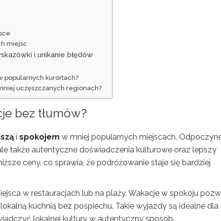
jsce
ch miejsc
skazówki i unikanie błędów
w popularnych kurortach?
mniej uczęszczanych regionach?
cje bez tłumów?
iszą
i
spokojem
w mniej popularnych miejscach. Odpoczyn
s, ale także autentyczne doświadczenia kulturowe oraz lepszy
iższe ceny, co sprawia, że podróżowanie staje się bardziej
 miejsca w restauracjach lub na plaży. Wakacje w spokoju pozw
okalną kuchnią bez pośpiechu. Takie wyjazdy są idealne dla
iadczyć lokalnej kultury w autentyczny sposób.