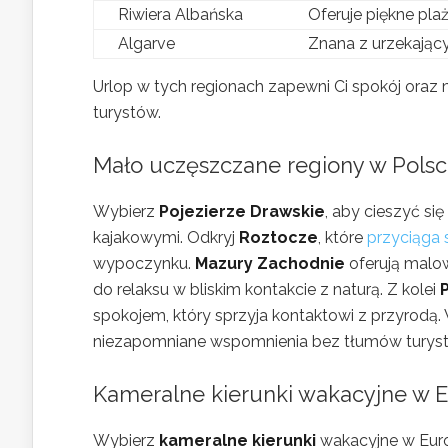
Riwiera Albańska
Oferuje piękne plaż
Algarve
Znana z urzekający
Urlop w tych regionach zapewni Ci spokój or
turystów.
Mało uczęszczane regiony w Pols
Wybierz
Pojezierze Drawskie
, aby cieszyć si
kajakowymi. Odkryj
Roztocze
, które
przyciąga 
wypoczynku.
Mazury Zachodnie
oferują malow
do relaksu w bliskim kontakcie z naturą. Z kolei
spokojem, który sprzyja kontaktowi z przyrodą. 
niezapomniane wspomnienia bez tłumów turys
Kameralne kierunki wakacyjne w 
Wybierz
kameralne kierunki
wakacyjne w Europ