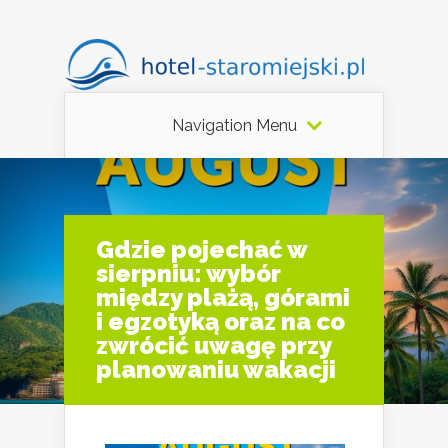
Navigation Menu
Gdzie pojechać w
sierpniu: wybór
między plażą, górami
i egzotyką oraz na co
zwrócić uwagę przy
planowaniu wakacji