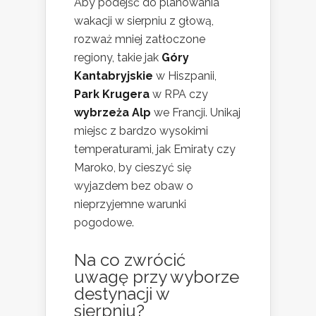
Aby podejść do planowania
wakacji w sierpniu z głową,
rozważ mniej zatłoczone
regiony, takie jak
Góry
Kantabryjskie
w Hiszpanii,
Park Krugera
w RPA czy
wybrzeża Alp
we Francji. Unikaj
miejsc z bardzo wysokimi
temperaturami, jak Emiraty czy
Maroko, by cieszyć się
wyjazdem bez obaw o
nieprzyjemne warunki
pogodowe.
Na co zwrócić
uwagę przy wyborze
destynacji w
sierpniu?