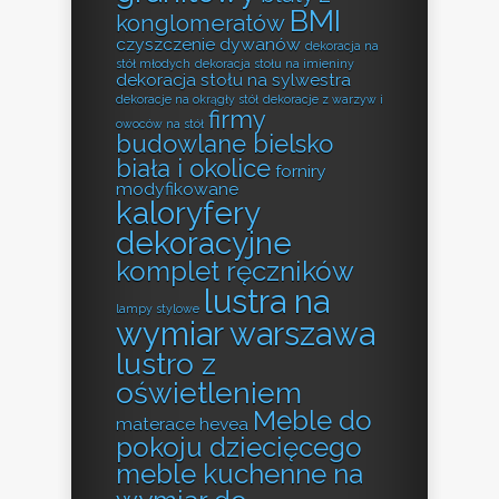
BMI
konglomeratów
czyszczenie dywanów
dekoracja na
stół młodych
dekoracja stołu na imieniny
dekoracja stołu na sylwestra
dekoracje na okrągły stół
dekoracje z warzyw i
firmy
owoców na stół
budowlane bielsko
biała i okolice
forniry
modyfikowane
kaloryfery
dekoracyjne
komplet ręczników
lustra na
lampy stylowe
wymiar warszawa
lustro z
oświetleniem
Meble do
materace hevea
pokoju dziecięcego
meble kuchenne na