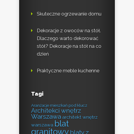
Skuteczne ogrzewanie domu
Dekoracje z owoców na stół.
Dlaczego warto dekorować
stół? Dekoracje na stół na co
dzień
Praktyczne meble kuchenne
Tagi
Aranżacje mieszkań pod klucz
Architekci wnętrz
Warszawa
architekt wnętrz
blat
warszawa
granitowy
blaty z