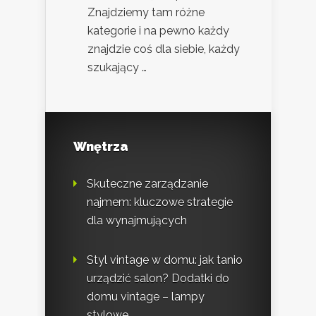
Znajdziemy tam różne
kategorie i na pewno każdy
znajdzie coś dla siebie, każdy
szukający …
Wnętrza
Skuteczne zarządzanie
najmem: kluczowe strategie
dla wynajmujących
Styl vintage w domu: jak tanio
urządzić salon? Dodatki do
domu vintage – lampy
stylowe