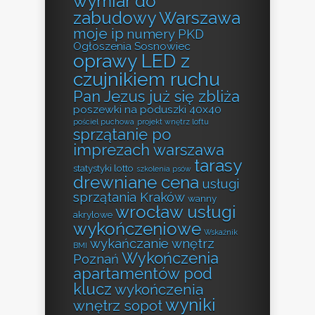
wymiar do
zabudowy Warszawa
moje ip
numery PKD
Ogłoszenia Sosnowiec
oprawy LED z
czujnikiem ruchu
Pan Jezus już się zbliża
poszewki na poduszki 40x40
pościel puchowa
projekt wnętrz loftu
sprzątanie po
imprezach warszawa
tarasy
statystyki lotto
szkolenia psów
drewniane cena
usługi
sprzątania Kraków
wanny
wrocław usługi
akrylowe
wykończeniowe
Wskaźnik
wykańczanie wnętrz
BMI
Wykończenia
Poznań
apartamentów pod
klucz
wykończenia
wyniki
wnętrz sopot