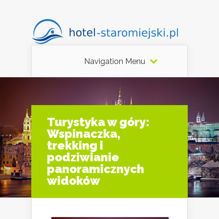
Navigation Menu
Turystyka w góry:
Wspinaczka,
trekking i
podziwianie
panoramicznych
widoków