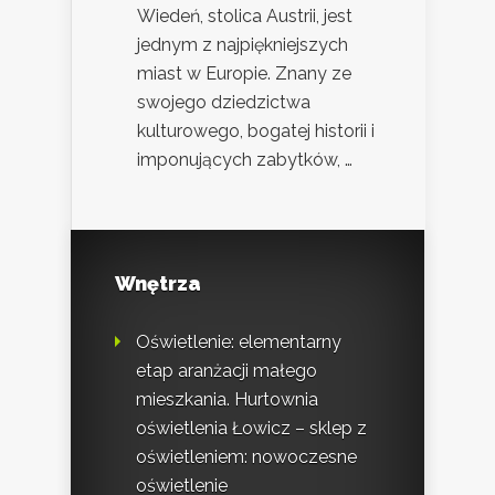
Wiedeń, stolica Austrii, jest
jednym z najpiękniejszych
miast w Europie. Znany ze
swojego dziedzictwa
kulturowego, bogatej historii i
imponujących zabytków, …
Wnętrza
Oświetlenie: elementarny
etap aranżacji małego
mieszkania. Hurtownia
oświetlenia Łowicz – sklep z
oświetleniem: nowoczesne
oświetlenie