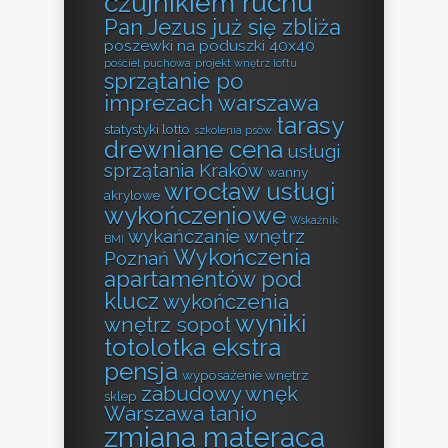
czujnikiem ruchu
Pan Jezus już się zbliża
poszewki na poduszki 40x40
pościel puchowa
projekt wnętrz loftu
sprzątanie po
imprezach warszawa
tarasy
statystyki lotto
szkolenia psów
drewniane cena
usługi
sprzątania Kraków
wanny
wrocław usługi
akrylowe
wykończeniowe
Wskaźnik
wykańczanie wnętrz
BMI
Wykończenia
Poznań
apartamentów pod
klucz
wykończenia
wyniki
wnętrz sopot
totolotka ekstra
pensja
wyposażenie wnętrz
zabudowy wnęk
sklep
Warszawa tanio
zmiana materaca