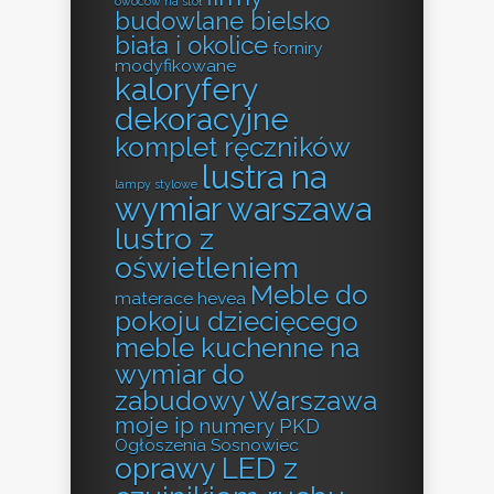
owoców na stół
budowlane bielsko
biała i okolice
forniry
modyfikowane
kaloryfery
dekoracyjne
komplet ręczników
lustra na
lampy stylowe
wymiar warszawa
lustro z
oświetleniem
Meble do
materace hevea
pokoju dziecięcego
meble kuchenne na
wymiar do
zabudowy Warszawa
moje ip
numery PKD
Ogłoszenia Sosnowiec
oprawy LED z