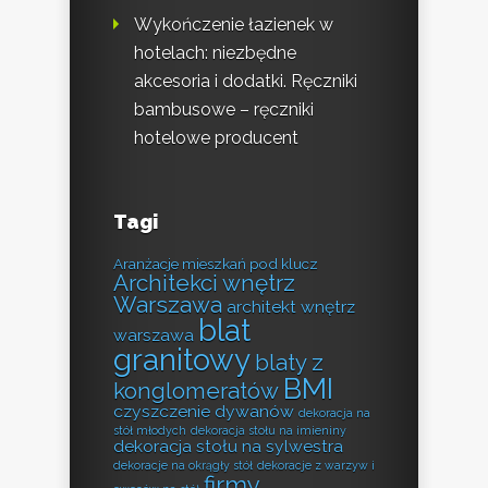
Wykończenie łazienek w
hotelach: niezbędne
akcesoria i dodatki. Ręczniki
bambusowe – ręczniki
hotelowe producent
Tagi
Aranżacje mieszkań pod klucz
Architekci wnętrz
Warszawa
architekt wnętrz
blat
warszawa
granitowy
blaty z
BMI
konglomeratów
czyszczenie dywanów
dekoracja na
stół młodych
dekoracja stołu na imieniny
dekoracja stołu na sylwestra
dekoracje na okrągły stół
dekoracje z warzyw i
firmy