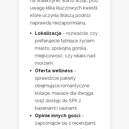
na Walentynki, warto wziąć pod
uwagę kilka kluczowych kwestii,
które uczynią Waszą podróż
naprawdę niezapomnianą.
Lokalizacja
– rozważcie, czy
preferujecie tętniące życiem
miasto, spokojną górską
miejscowość, czy relaks nad
morzem,
Oferta wellness
–
sprawdźcie pakiety
obejmujące romantyczne
kolacje, masaże dla dwojga
oraz dostęp do SPA z
basenami i saunami,
Opinie innych gości
–
zapoznajcie się z recenzjami,