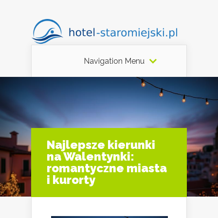
Navigation Menu
Najlepsze kierunki
na Walentynki:
romantyczne miasta
i kurorty