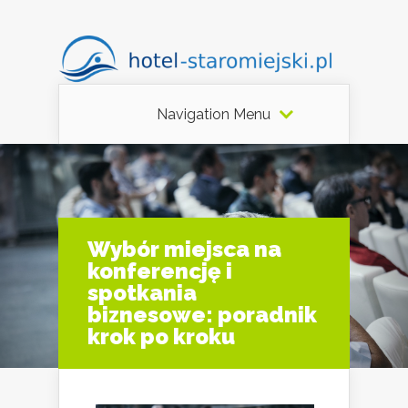
Navigation Menu
Wybór miejsca na
konferencję i
spotkania
biznesowe: poradnik
krok po kroku