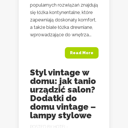
popularnych rozwiązań znajdują
się łóżka kontynentalne, które
zapewniają doskonały komfort,
a także białe łóżka drewniane,
wprowadzające do wnętrza...
Read More
Styl vintage w
domu: jak tanio
urządzić salon?
Dodatki do
domu vintage –
lampy stylowe
POSTED BY
HOTEL-