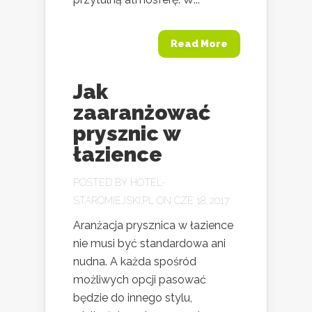
Read More
Jak
zaaranżować
prysznic w
łazience
POSTED BY
HOTEL-
STAROMIEJSKI.PL
ON CZE 18, 2017
Aranżacja prysznica w łazience
nie musi być standardowa ani
nudna. A każda spośród
możliwych opcji pasować
będzie do innego stylu,