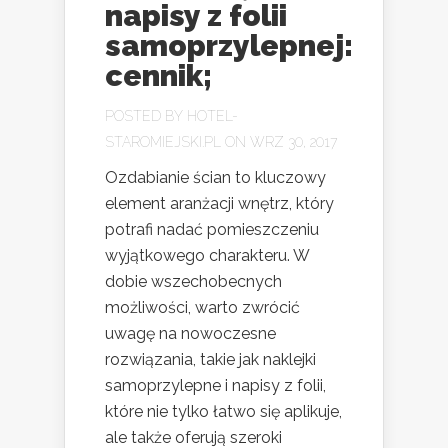
napisy z folii
samoprzylepnej:
cennik;
POSTED BY
HOTEL-
STAROMIEJSKI.PL
ON WRZ 30, 2017
Ozdabianie ścian to kluczowy
element aranżacji wnętrz, który
potrafi nadać pomieszczeniu
wyjątkowego charakteru. W
dobie wszechobecnych
możliwości, warto zwrócić
uwagę na nowoczesne
rozwiązania, takie jak naklejki
samoprzylepne i napisy z folii,
które nie tylko łatwo się aplikuje,
ale także oferują szeroki