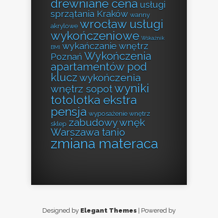
drewniane cena
usługi
sprzątania Kraków
wanny
wrocław usługi
akrylowe
wykończeniowe
Wskaźnik
wykańczanie wnętrz
BMI
Wykończenia
Poznań
apartamentów pod
klucz
wykończenia
wyniki
wnętrz sopot
totolotka ekstra
pensja
wyposażenie wnętrz
zabudowy wnęk
sklep
Warszawa tanio
zmiana materaca
Designed by
Elegant Themes
| Powered by