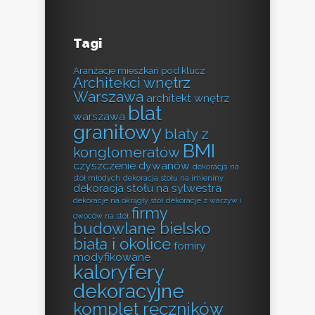
Tagi
Aranżacje mieszkań pod klucz
Architekci wnętrz
Warszawa
architekt wnętrz
blat
warszawa
granitowy
blaty z
BMI
konglomeratów
czyszczenie dywanów
dekoracja na
stół młodych
dekoracja stołu na imieniny
dekoracja stołu na sylwestra
dekoracje na okrągły stół
dekoracje z warzyw i
firmy
owoców na stół
budowlane bielsko
biała i okolice
forniry
modyfikowane
kaloryfery
dekoracyjne
komplet ręczników