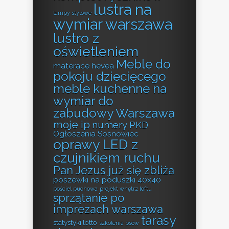
lustra na
lampy stylowe
wymiar warszawa
lustro z
oświetleniem
Meble do
materace hevea
pokoju dziecięcego
meble kuchenne na
wymiar do
zabudowy Warszawa
moje ip
numery PKD
Ogłoszenia Sosnowiec
oprawy LED z
czujnikiem ruchu
Pan Jezus już się zbliża
poszewki na poduszki 40x40
pościel puchowa
projekt wnętrz loftu
sprzątanie po
imprezach warszawa
tarasy
statystyki lotto
szkolenia psów