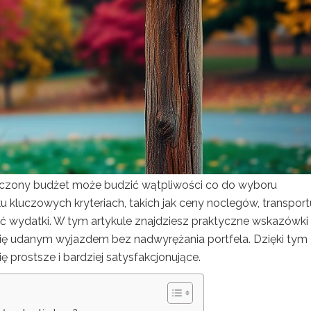
niczony budżet może budzić wątpliwości co do wyboru
u kluczowych kryteriach, takich jak ceny noclegów, transportu
ać wydatki. W tym artykule znajdziesz praktyczne wskazówki
 się udanym wyjazdem bez nadwyrężania portfela. Dzięki tym
ę prostsze i bardziej satysfakcjonujące.