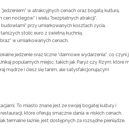
i *jedzeniem* w atrakcyjnych cenach oraz bogatą kulturą.
 cen noclegów* i wielu *bezpłatnych atrakcji*.
i budowlami* przy umiarkowanych kosztach życia.
z tańszych stolic euro z świetną kuchnią.
ajobraz* w umiarkowanych cenach.
 lokalne jedzenie oraz liczne *darmowe wydarzenia*, co czyni 
nikaj popularnych miejsc, takich jak Paryż czy Rzym, które
j mądrze i ciesz się tanim, ale satysfakcjonującym
kacjami. To miasto znane jest ze swojej bogatej kultury i
restauracji, które oferują smaczne dania w niskich cenach.
jak termalne łaźnie, jest dostępnych za rozsądne pieniądze.