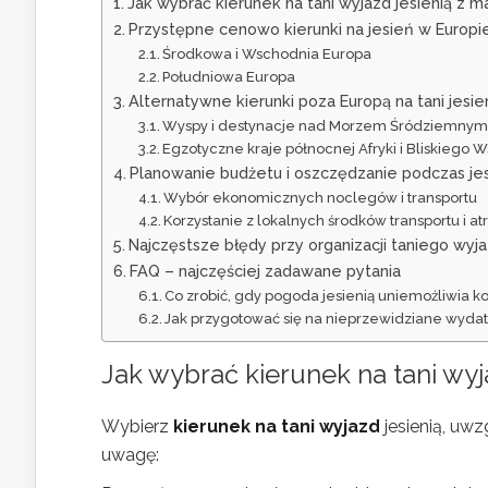
Jak wybrać kierunek na tani wyjazd jesienią z
Przystępne cenowo kierunki na jesień w Europi
Środkowa i Wschodnia Europa
Południowa Europa
Alternatywne kierunki poza Europą na tani jesi
Wyspy i destynacje nad Morzem Śródziemny
Egzotyczne kraje północnej Afryki i Bliskiego
Planowanie budżetu i oszczędzanie podczas j
Wybór ekonomicznych noclegów i transportu
Korzystanie z lokalnych środków transportu i atr
Najczęstsze błędy przy organizacji taniego wyjazd
FAQ – najczęściej zadawane pytania
Co zrobić, gdy pogoda jesienią uniemożliwia k
Jak przygotować się na nieprzewidziane wyda
Jak wybrać kierunek na tani wy
Wybierz
kierunek na tani wyjazd
jesienią, uwz
uwagę: