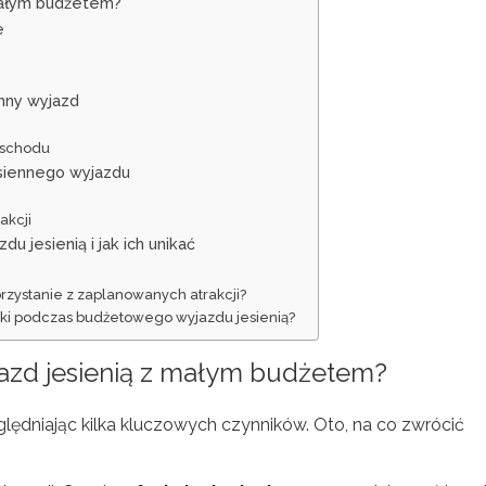
 małym budżetem?
e
enny wyjazd
m
 Wschodu
esiennego wyjazdu
akcji
u jesienią i jak ich unikać
orzystanie z zaplanowanych atrakcji?
tki podczas budżetowego wyjazdu jesienią?
jazd jesienią z małym budżetem?
ględniając kilka kluczowych czynników. Oto, na co zwrócić