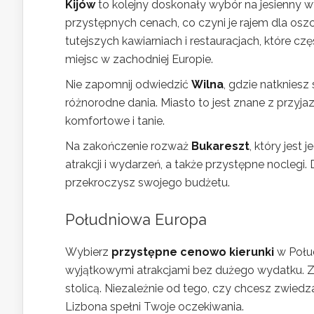
Kijów
to kolejny doskonały wybór na jesienny wy
przystępnych cenach, co czyni je rajem dla o
tutejszych kawiarniach i restauracjach, które 
miejsc w zachodniej Europie.
Nie zapomnij odwiedzić
Wilna
, gdzie natkniesz
różnorodne dania. Miasto to jest znane z przyjaz
komfortowe i tanie.
Na zakończenie rozważ
Bukareszt
, który jest
atrakcji i wydarzeń, a także przystępne nocle
przekroczysz swojego budżetu.
Południowa Europa
Wybierz
przystępne cenowo kierunki
w Połud
wyjątkowymi atrakcjami bez dużego wydatku. 
stolicą. Niezależnie od tego, czy chcesz zwiedz
Lizbona spełni Twoje oczekiwania.