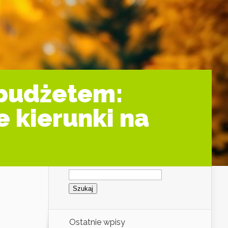
 budżetem:
 kierunki na
Szukaj:
Ostatnie wpisy