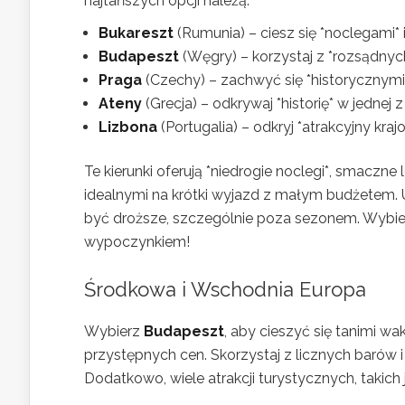
najtańszych opcji należą:
Bukareszt
(Rumunia) – ciesz się *noclegami* 
Budapeszt
(Węgry) – korzystaj z *rozsądnych
Praga
(Czechy) – zachwyć się *historycznym
Ateny
(Grecja) – odkrywaj *historię* w jednej 
Lizbona
(Portugalia) – odkryj *atrakcyjny kr
Te kierunki oferują *niedrogie noclegi*, smaczne
idealnymi na krótki wyjazd z małym budżetem. U
być droższe, szczególnie poza sezonem. Wybiera
wypoczynkiem!
Środkowa i Wschodnia Europa
Wybierz
Budapeszt
, aby cieszyć się tanimi wa
przystępnych cen. Skorzystaj z licznych barów i 
Dodatkowo, wiele atrakcji turystycznych, takich 