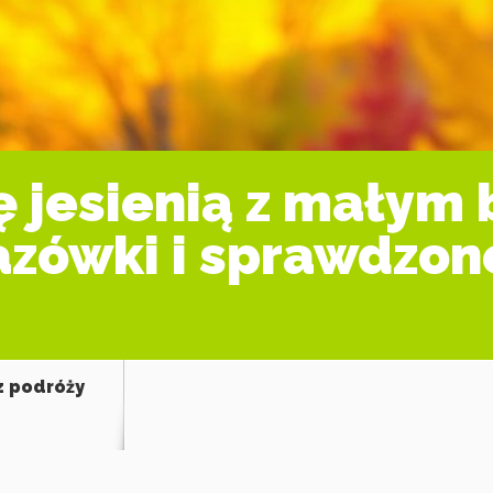
ę jesienią z małym
zówki i sprawdzone
z podróży