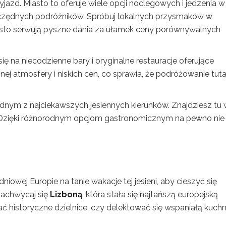
jazd. Miasto to oferuje wiele opcji noclegowych i jedzenia w
szczędnych podróżników. Spróbuj lokalnych przysmaków w
często serwują pyszne dania za ułamek ceny porównywalnych
 się na niecodzienne bary i oryginalne restauracje oferujące
nej atmosfery i niskich cen, co sprawia, że podróżowanie tutaj
 jednym z najciekawszych jesiennych kierunków. Znajdziesz tu 
gi. Dzięki różnorodnym opcjom gastronomicznym na pewno nie
niowej Europie na tanie wakacje tej jesieni, aby cieszyć się
Zachwycaj się
Lizboną
, która stała się najtańszą europejską
ać historyczne dzielnice, czy delektować się wspaniałą kuchn