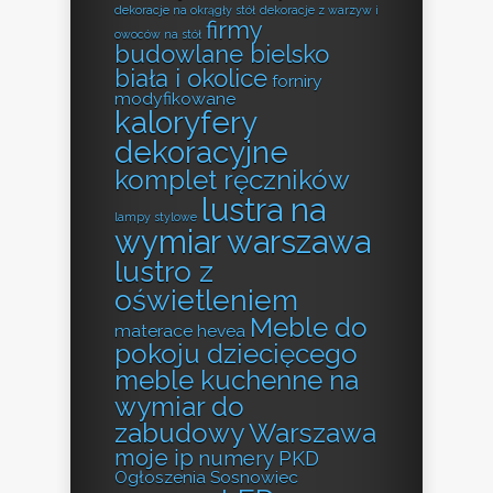
dekoracje na okrągły stół
dekoracje z warzyw i
firmy
owoców na stół
budowlane bielsko
biała i okolice
forniry
modyfikowane
kaloryfery
dekoracyjne
komplet ręczników
lustra na
lampy stylowe
wymiar warszawa
lustro z
oświetleniem
Meble do
materace hevea
pokoju dziecięcego
meble kuchenne na
wymiar do
zabudowy Warszawa
moje ip
numery PKD
Ogłoszenia Sosnowiec