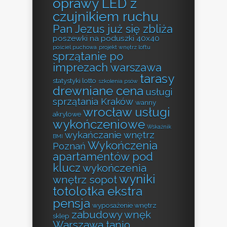
oprawy LED z
czujnikiem ruchu
Pan Jezus już się zbliża
poszewki na poduszki 40x40
pościel puchowa
projekt wnętrz loftu
sprzątanie po
imprezach warszawa
tarasy
statystyki lotto
szkolenia psów
drewniane cena
usługi
sprzątania Kraków
wanny
wrocław usługi
akrylowe
wykończeniowe
Wskaźnik
wykańczanie wnętrz
BMI
Wykończenia
Poznań
apartamentów pod
klucz
wykończenia
wyniki
wnętrz sopot
totolotka ekstra
pensja
wyposażenie wnętrz
zabudowy wnęk
sklep
Warszawa tanio