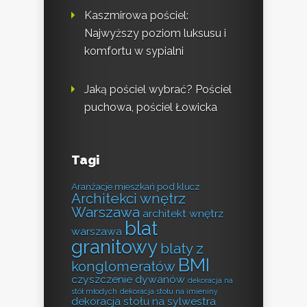
Kaszmirowa pościel:
Najwyższy poziom luksusu i
komfortu w sypialni
Jaką pościel wybrać? Pościel
puchowa, pościel Łowicka
Tagi
Aranżacje mieszkań pod klucz
Architekci wnętrz
Warszawa
architekt wnętrz
blat
warszawa
granitowy
blaty z
BMI
konglomeratów
czyszczenie dywanów
dekoracja na
stół młodych
dekoracja stołu na imieniny
dekoracja stołu na sylwestra