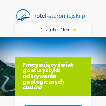
Navigation Menu
Fascynujący świat
geoturystyki:
odkrywanie
geologicznych
cudów