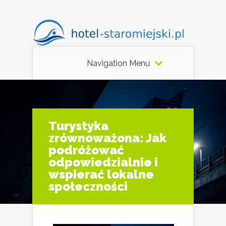
Navigation Menu
Turystyka
zrównoważona: Jak
podróżować
odpowiedzialnie i
wspierać lokalne
społeczności