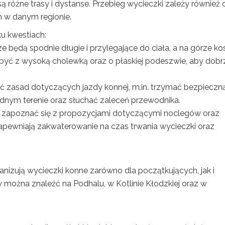
 są różne trasy i dystanse. Przebieg wycieczki zależy również 
h w danym regionie.
ku kwestiach:
 będą spodnie długie i przylegające do ciała, a na górze ko
być z wysoką cholewką oraz o płaskiej podeszwie, aby dobr
ć zasad dotyczących jazdy konnej, m.in. trzymać bezpieczn
udnym terenie oraz słuchać zaleceń przewodnika.
o zapoznać się z propozycjami dotyczącymi noclegów oraz
apewniają zakwaterowanie na czas trwania wycieczki oraz
ganizują wycieczki konne zarówno dla początkujących, jak i
 można znaleźć na Podhalu, w Kotlinie Kłodzkiej oraz w