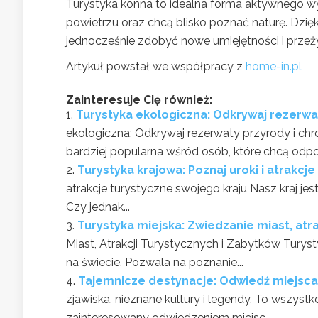
Turystyka konna to idealna forma aktywnego w
powietrzu oraz chcą blisko poznać naturę. Dzię
jednocześnie zdobyć nowe umiejętności i prze
Artykuł powstał we współpracy z
home-in.pl
Zainteresuje Cię również:
Turystyka ekologiczna: Odkrywaj rezerwa
ekologiczna: Odkrywaj rezerwaty przyrody i chr
bardziej popularna wśród osób, które chcą odpo
Turystyka krajowa: Poznaj uroki i atrakcj
atrakcje turystyczne swojego kraju Nasz kraj jes
Czy jednak...
Turystyka miejska: Zwiedzanie miast, atr
Miast, Atrakcji Turystycznych i Zabytków Turyst
na świecie. Pozwala na poznanie...
Tajemnicze destynacje: Odwiedź miejsca
zjawiska, nieznane kultury i legendy. To wszystk
zainteresowany odwiedzeniem miejsc,...