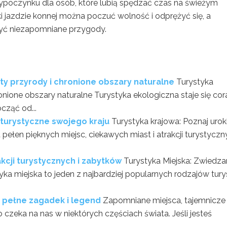
ypoczynku dla osób, które lubią spędzać czas na świeżym
ki jazdzie konnej można poczuć wolność i odprężyć się, a
żyć niezapomniane przygody.
ty przyrody i chronione obszary naturalne
Turystyka
onione obszary naturalne Turystyka ekologiczna staje się cor
cząć od...
e turystyczne swojego kraju
Turystyka krajowa: Poznaj uroki
t pełen pięknych miejsc, ciekawych miast i atrakcji turystyczn
akcji turystycznych i zabytków
Turystyka Miejska: Zwiedza
yka miejska to jeden z najbardziej popularnych rodzajów tury
 pełne zagadek i legend
Zapomniane miejsca, tajemnicze
o czeka na nas w niektórych częściach świata. Jeśli jesteś