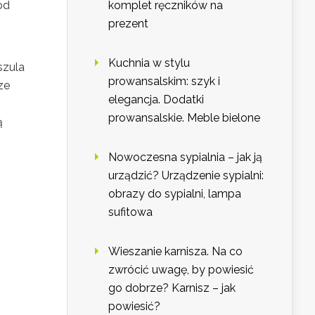
komplet ręczników na
od
prezent
Kuchnia w stylu
szula
prowansalskim: szyk i
ze
elegancja. Dodatki
prowansalskie. Meble bielone
ą
Nowoczesna sypialnia – jak ją
urządzić? Urządzenie sypialni:
obrazy do sypialni, lampa
sufitowa
Wieszanie karnisza. Na co
zwrócić uwagę, by powiesić
go dobrze? Karnisz – jak
powiesić?