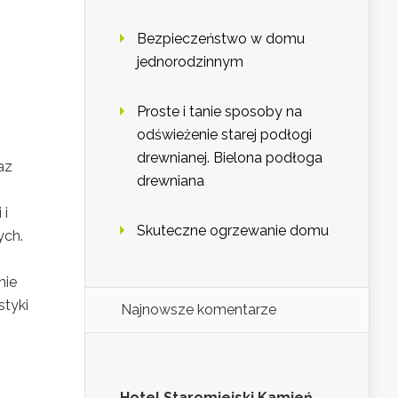
Bezpieczeństwo w domu
jednorodzinnym
Proste i tanie sposoby na
odświeżenie starej podłogi
drewnianej. Bielona podłoga
az
drewniana
 i
Skuteczne ogrzewanie domu
ych.
nie
styki
Najnowsze komentarze
Hotel Staromiejski Kamień