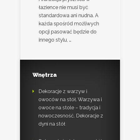
łazience nie musi być
standardowa ani nudna. A
każda spośród możliwych
opcji pasować będzie do
innego stylu, …
Wnętrza
Dekoracje z warzyw i
owoców na stół. Warzywa i
owoce na stole – tradycja i
nowoczesność. Dekoracje z
dyni na stół