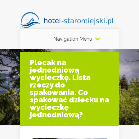
Navigation Menu
Plecak na
jednodniową
wycieczkę. Lista
rzeczy do
spakowania. Co
spakować dziecku na
wycieczkę
jednodniową?