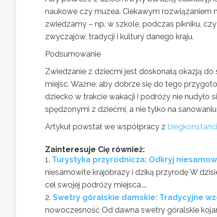
naukowe czy muzea. Ciekawym rozwiązaniem moż
zwiedzamy – np. w szkole, podczas pikniku, czy
zwyczajów, tradycji i kultury danego kraju.
Podsumowanie
Zwiedzanie z dziećmi jest doskonałą okazją d
miejsc. Ważne, aby dobrze się do tego przygot
dziecko w trakcie wakacji i podróży nie nudyło 
spędzonymi z dziećmi, a nie tylko na sanowani
Artykuł powstał we współpracy z
biegkonstanci
Zainteresuje Cię również:
Turystyka przyrodnicza: Odkryj niesamowi
niesamowite krajobrazy i dziką przyrodę W dzisi
cel swojej podróży miejsca,...
Swetry góralskie damskie: Tradycyjne w
nowoczesność Od dawna swetry góralskie kojarz