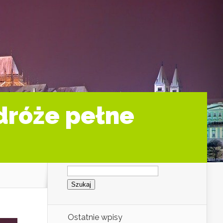
dróże pełne
Szukaj:
Ostatnie wpisy