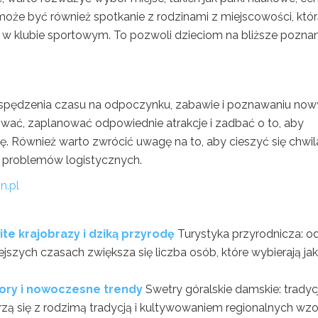
e być również spotkanie z rodzinami z miejscowości, któr
 w klubie sportowym. To pozwoli dzieciom na bliższe poznan
o spędzenia czasu na odpoczynku, zabawie i poznawaniu no
ować, zaplanować odpowiednie atrakcje i zadbać o to, aby
się. Również warto zwrócić uwagę na to, aby cieszyć się chwi
u problemów logistycznych.
n.pl
te krajobrazy i dziką przyrodę
Turystyka przyrodnicza: od
ejszych czasach zwiększa się liczba osób, które wybierają ja
zory i nowoczesne trendy
Swetry góralskie damskie: tradycj
ą się z rodzimą tradycją i kultywowaniem regionalnych wzo