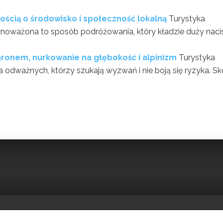
ścią o środowisko i społeczność lokalną
Turystyka
noważona to sposób podróżowania, który kładzie duży naci
ronem, nurkowanie na głębokość i alpinizm
Turystyka
 odważnych, którzy szukają wyzwań i nie boją się ryzyka. Sk