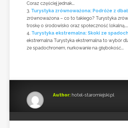
Coraz częściej jednak...
Turystyka zrównoważona: Podróże z dbało
zrównoważona – co to takiego? Turystyka zrów
troskę o środowisko oraz społeczność lokalną....
Turystyka ekstremalna: Skoki ze spadoch
ekstremalna Turystyka ekstremalna to wybór dla
ze spadochronem, nurkowanie na głębokość...
Author:
hotel-staromiejski.pl