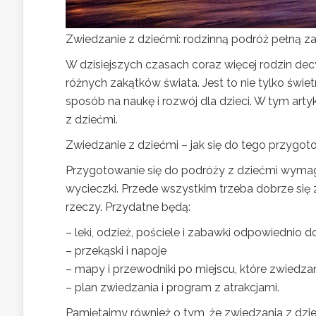
Zwiedzanie z dziećmi: rodzinną podróż pełną za
W dzisiejszych czasach coraz więcej rodzin de
różnych zakątków świata. Jest to nie tylko świ
sposób na naukę i rozwój dla dzieci. W tym art
z dziećmi.
Zwiedzanie z dziećmi – jak się do tego przygot
Przygotowanie się do podróży z dziećmi wymag
wycieczki. Przede wszystkim trzeba dobrze si
rzeczy. Przydatne będą:
– leki, odzież, pościele i zabawki odpowiednio 
– przekąski i napoje
– mapy i przewodniki po miejscu, które zwiedz
– plan zwiedzania i program z atrakcjami.
Pamiętajmy również o tym, że zwiedzania z dzi