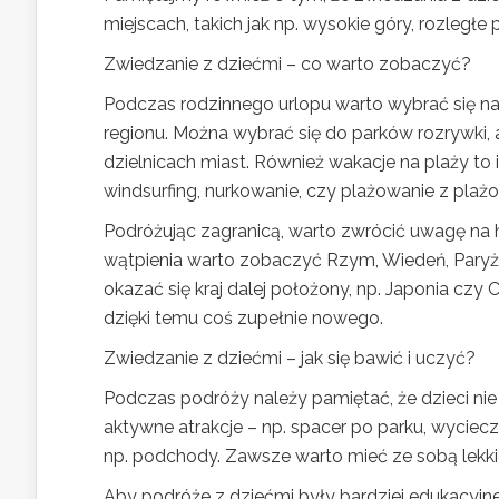
miejscach, takich jak np. wysokie góry, rozległe
Zwiedzanie z dziećmi – co warto zobaczyć?
Podczas rodzinnego urlopu warto wybrać się na
regionu. Można wybrać się do parków rozrywki
dzielnicach miast. Również wakacje na plaży to 
windsurfing, nurkowanie, czy plażowanie z plaż
Podróżując zagranicą, warto zwrócić uwagę na 
wątpienia warto zobaczyć Rzym, Wiedeń, Paryż, 
okazać się kraj dalej położony, np. Japonia czy 
dzięki temu coś zupełnie nowego.
Zwiedzanie z dziećmi – jak się bawić i uczyć?
Podczas podróży należy pamiętać, że dzieci ni
aktywne atrakcje – np. spacer po parku, wyciec
np. podchody. Zawsze warto mieć ze sobą lekkie p
Aby podróże z dziećmi były bardziej edukacyjne