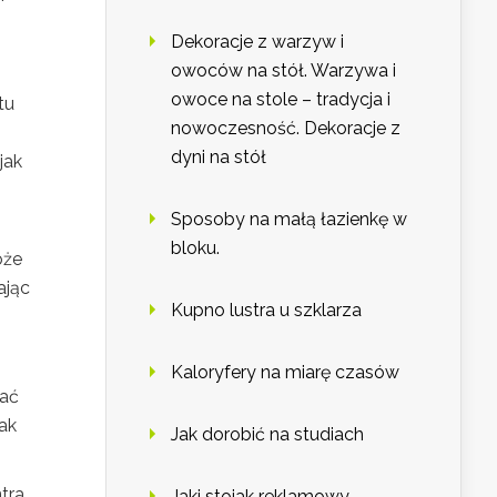
Dekoracje z warzyw i
owoców na stół. Warzywa i
owoce na stole – tradycja i
tu
nowoczesność. Dekoracje z
dyni na stół
jak
Sposoby na małą łazienkę w
bloku.
oże
ając
Kupno lustra u szklarza
Kaloryfery na miarę czasów
wać
ak
Jak dorobić na studiach
tra
Jaki stojak reklamowy