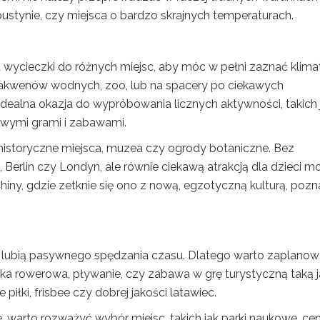
 pustynie, czy miejsca o bardzo skrajnych temperaturach.
 wycieczki do różnych miejsc, aby móc w pełni zaznać klima
, akwenów wodnych, zoo, lub na spacery po ciekawych
idealna okazja do wypróbowania licznych aktywności, takich 
owymi grami i zabawami.
historyczne miejsca, muzea czy ogrody botaniczne. Bez
Berlin czy Londyn, ale równie ciekawą atrakcją dla dzieci m
Chiny, gdzie zetknie się ono z nową, egzotyczną kulturą, pozn
e lubią pasywnego spędzania czasu. Dlatego warto zaplano
zka rowerowa, pływanie, czy zabawa w grę turystyczną taką j
iłki, frisbee czy dobrej jakości latawiec.
, warto rozważyć wybór miejsc, takich jak parki naukowe, cen