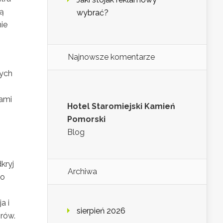
ą
wybrać?
ie
Najnowsze komentarze
wych
lami
Hotel Staromiejski Kamień
Pomorski
Blog
kryj
Archiwa
ko
a i
sierpień 2026
rów.