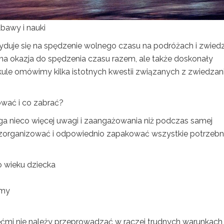
bawy i nauki
cyduje się na spędzenie wolnego czasu na podróżach i zwied
etna okazja do spędzenia czasu razem, ale także doskonały
ykule omówimy kilka istotnych kwestii związanych z zwiedza
ować i co zabrać?
a nieco więcej uwagi i zaangażowania niż podczas samej
ę zorganizować i odpowiednio zapakować wszystkie potrzeb
do wieku dziecka
amy
ećmi nie należy przeprowadzać w raczej trudnych warunkach 