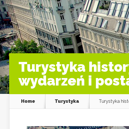
Turystyka histo
wydarzeń i post
Home
Turystyka
Turystyka his