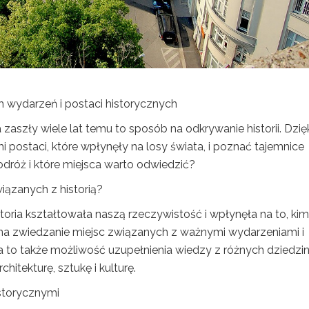
h wydarzeń i postaci historycznych
aszły wiele lat temu to sposób na odkrywanie historii. Dzię
postaci, które wpłynęły na losy świata, i poznać tajemnice
dróż i które miejsca warto odwiedzić?
ązanych z historią?
ria kształtowała naszą rzeczywistość i wpłynęła na to, kim
s na zwiedzanie miejsc związanych z ważnymi wydarzeniami i
a to także możliwość uzupełnienia wiedzy z różnych dziedzin
itekturę, sztukę i kulturę.
storycznymi