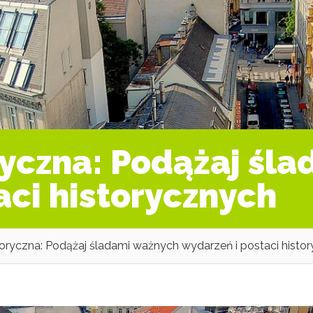
ryczna: Podążaj śl
aci historycznych
toryczna: Podążaj śladami ważnych wydarzeń i postaci histo