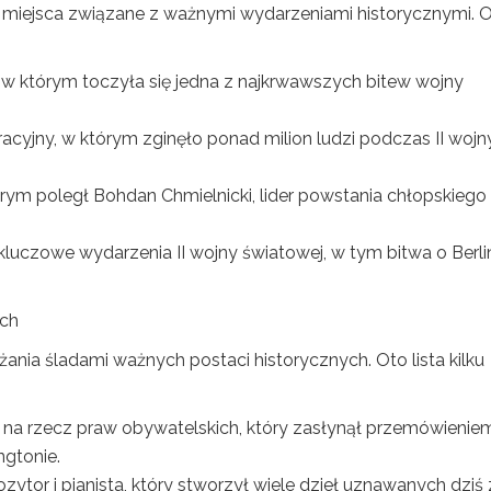
a miejsca związane z ważnymi wydarzeniami historycznymi. 
e, w którym toczyła się jedna z najkrwawszych bitew wojny
acyjny, w którym zginęło ponad milion ludzi podczas II wojn
którym poległ Bohdan Chmielnicki, lider powstania chłopskiego
ę kluczowe wydarzenia II wojny światowej, w tym bitwa o Berlin
ych
ania śladami ważnych postaci historycznych. Oto lista kilku
chu na rzecz praw obywatelskich, który zasłynął przemówieniem
gtonie.
tor i pianista, który stworzył wiele dzieł uznawanych dziś 