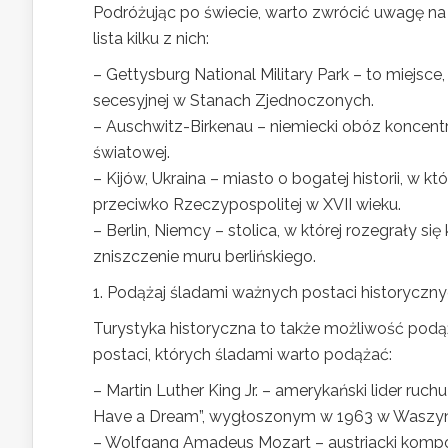
Podróżując po świecie, warto zwrócić uwagę n
lista kilku z nich:
– Gettysburg National Military Park – to miejsc
secesyjnej w Stanach Zjednoczonych.
– Auschwitz-Birkenau – niemiecki obóz koncentr
światowej.
– Kijów, Ukraina – miasto o bogatej historii, w 
przeciwko Rzeczypospolitej w XVII wieku.
– Berlin, Niemcy – stolica, w której rozegrały si
zniszczenie muru berlińskiego.
1. Podążaj śladami ważnych postaci historyczn
Turystyka historyczna to także możliwość podąż
postaci, których śladami warto podążać:
– Martin Luther King Jr. – amerykański lider ru
Have a Dream”, wygłoszonym w 1963 w Waszyn
– Wolfgang Amadeus Mozart – austriacki kompozy