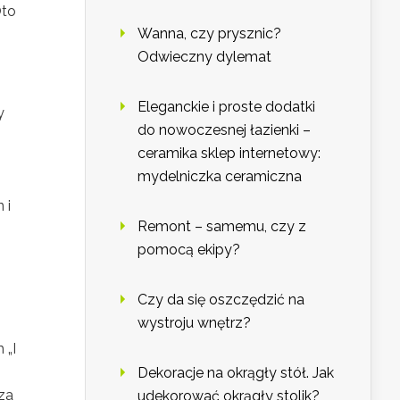
Oto
Wanna, czy prysznic?
Odwieczny dylemat
Eleganckie i proste dodatki
y
do nowoczesnej łazienki –
ceramika sklep internetowy:
mydelniczka ceramiczna
 i
Remont – samemu, czy z
pomocą ekipy?
Czy da się oszczędzić na
wystroju wnętrz?
 „I
Dekoracje na okrągły stół. Jak
za
udekorować okrągły stolik?