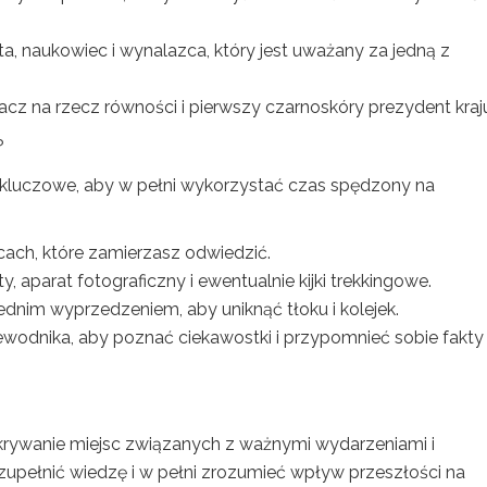
a, naukowiec i wynalazca, który jest uważany za jedną z
cz na rzecz równości i pierwszy czarnoskóry prezydent kraj
?
st kluczowe, aby w pełni wykorzystać czas spędzony na
scach, które zamierzasz odwiedzić.
 aparat fotograficzny i ewentualnie kijki trekkingowe.
dnim wyprzedzeniem, aby uniknąć tłoku i kolejek.
ewodnika, aby poznać ciekawostki i przypomnieć sobie fakty
krywanie miejsc związanych z ważnymi wydarzeniami i
zupełnić wiedzę i w pełni zrozumieć wpływ przeszłości na