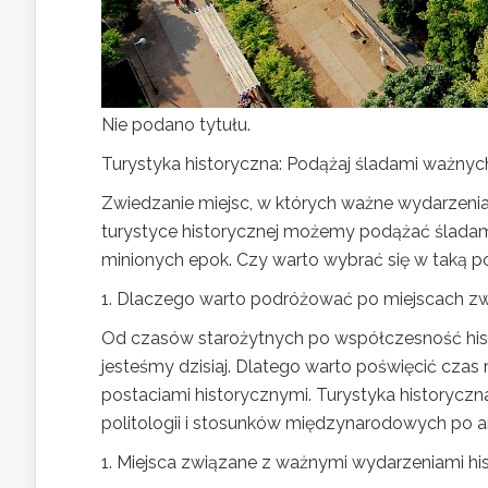
Nie podano tytułu.
Turystyka historyczna: Podążaj śladami ważnyc
Zwiedzanie miejsc, w których ważne wydarzenia z
turystyce historycznej możemy podążać śladami 
minionych epok. Czy warto wybrać się w taką po
1. Dlaczego warto podróżować po miejscach zwi
Od czasów starożytnych po współczesność histo
jesteśmy dzisiaj. Dlatego warto poświęcić cza
postaciami historycznymi. Turystyka historyczn
politologii i stosunków międzynarodowych po arch
1. Miejsca związane z ważnymi wydarzeniami hi