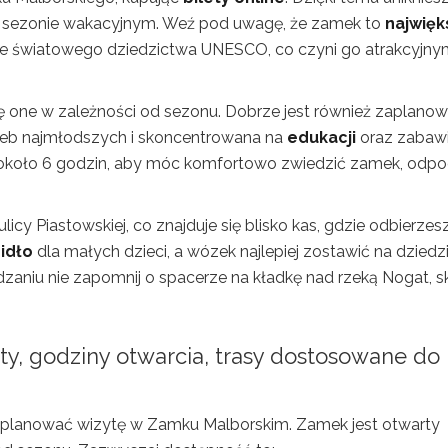
 w sezonie wakacyjnym. Weź pod uwagę, że zamek to
najwięk
iście światowego dziedzictwa UNESCO, co czyni go atrakcyjn
się one w zależności od sezonu. Dobrze jest również zaplano
rzeb najmłodszych i skoncentrowana na
edukacji
oraz zabawi
to około 6 godzin, aby móc komfortowo zwiedzić zamek, odp
icy Piastowskiej, co znajduje się blisko kas, gdzie odbierzes
idło
dla małych dzieci, a wózek najlepiej zostawić na dziedz
aniu nie zapomnij o spacerze na kładkę nad rzeką Nogat, s
ty, godziny otwarcia, trasy dostosowane do
aplanować wizytę w Zamku Malborskim. Zamek jest otwarty