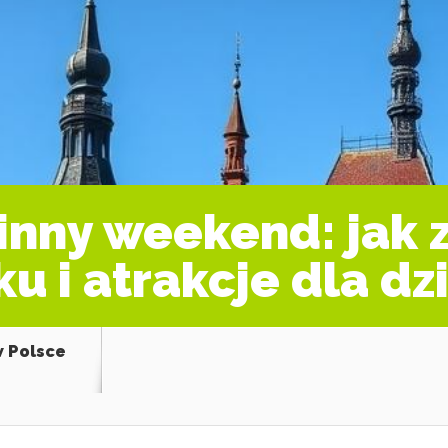
inny weekend: jak
 i atrakcje dla dz
w Polsce