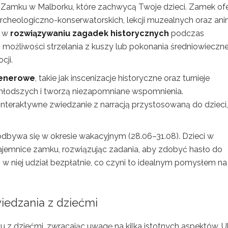
 Zamku w Malborku, które zachwycą Twoje dzieci. Zamek ofe
cheologiczno-konserwatorskich, lekcji muzealnych oraz ani
ć w
rozwiązywaniu zagadek historycznych
podczas
z możliwości strzelania z kuszy lub pokonania średniowieczn
cji.
lenerowe
, takie jak inscenizacje historyczne oraz turnieje
młodszych i tworzą niezapomniane wspomnienia.
interaktywne zwiedzanie z narracją przystosowaną do dzieci,
odbywa się w okresie wakacyjnym (28.06–31.08). Dzieci w
ajemnice zamku, rozwiązując zadania, aby zdobyć hasło do
ć w niej udział bezpłatnie, co czyni to idealnym pomysłem na
iedzania z dziećmi
 z dziećmi, zwracając uwagę na kilka istotnych aspektów. U