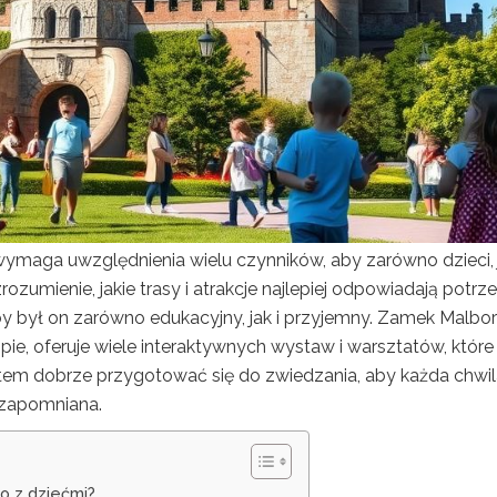
maga uwzględnienia wielu czynników, aby zarówno dzieci, j
zrozumienie, jakie trasy i atrakcje najlepiej odpowiadają potr
y był on zarówno edukacyjny, jak i przyjemny. Zamek Malbors
, oferuje wiele interaktywnych wystaw i warsztatów, które
em dobrze przygotować się do zwiedzania, aby każda chwil
ezapomniana.
o z dziećmi?