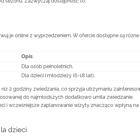
i od sezonu. Zazwyczaj dostępność to:
rwuj je online z wyprzedzeniem. W ofercie dostępne są różne
Opis
Dla osób pełnoletnich.
Dla dzieci i młodzieży (6-18 lat).
j niż 2 godziny zwiedzania, co sprzyja utrzymaniu zaintereso
stosowanej do najmłodszych dodatkowo umila zwiedzanie.
ieci i wcześniejsze zaplanowanie wizyty znacząco wpłyną na
a dzieci