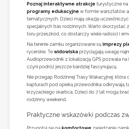
Poznaj interaktywne atrakcje
turystyczne na
programy edukacyjne
w formie warsztatów ar
tematycznych. Dzieci mają okazję uczestniczy
specjalnych tras rodzinnych. Warto skorzystać 
toru przeszkód, co dostarczy wiele radości i emo
Na terenie zamku organizowane są
imprezy p
rycerskie. Te
widowiska
przyciągają uwagę naj
Audioprzewodnik z lokalizacją GPS pozwala na 
czyni podróż jeszcze bardziej fascynującą.
Nie przegap Rodzinnej Trasy Wakacyjnej, która 
kapturach pod opieką przewodnika odkrywają t
krzyżackiego skarbca. Dzieci do 7 lat mogą bra
rodzinny weekend.
Praktyczne wskazówki podczas zw
Przygotuj się na
komfortowe
zwiedzanie zamku