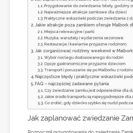
Przygotowanie do zwiedzania: bilety, godziny o
Najważniejsze atrakcje zamkowe dla dzieci
Praktyczne wskazówki podczas zwiedzania z d
Jakie atrakcje poza zamkiem oferuje Malbork dl
Miejsca rekreacyjne i parki
Muzyka, warsztaty i wydarzenia sezonowe
Restauracje i kawiarnie przyjazne rodzinom
Jak zorganizować rodzinny weekend w Malborku 
Wybór noclegu dostosowanego do rodzin
Opcje gastronomiczne przyjazne dzieciom
Transport i poruszanie się po Malborku z rodzin
Najczęstsze błędy i praktyczne wskazówki pod
FAQ – najczęściej zadawane pytania
Czy zwiedzanie zamku jest odpowiednie dla dzi
Jakie środki transportu są najwygodniejsze dl
Co zrobić, gdy dziecko szybko się nudzi podc
Jak zaplanować zwiedzanie Za
Rozpocznij przygotowania do zwiedzania Zamk