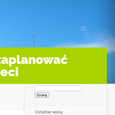
 zaplanować
ieci
Szukaj:
Ostatnie wpisy