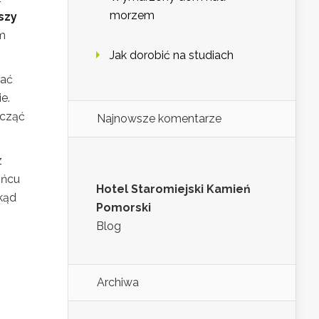
morzem
szy
ym
Jak dorobić na studiach
wać
e.
ocząć
Najnowsze komentarze
z
ińcu
Hotel Staromiejski Kamień
kąd
Pomorski
Blog
Archiwa