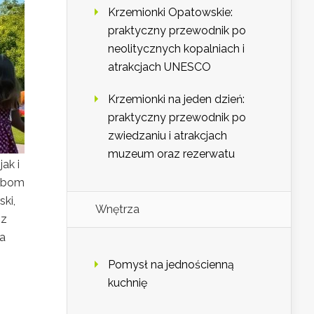
Krzemionki Opatowskie:
praktyczny przewodnik po
neolitycznych kopalniach i
atrakcjach UNESCO
Krzemionki na jeden dzień:
praktyczny przewodnik po
zwiedzaniu i atrakcjach
muzeum oraz rezerwatu
ak i
zebom
ki,
Wnętrza
 z
a
Pomysł na jednościenną
kuchnię