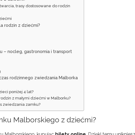
twarcia, trasy dostosowane do rodzin
ziećmi
a rodzin z dziećmi?
– nocleg, gastronomia i transport
ą
czas rodzinnego zwiedzania Malborka
eci poniżej 4 lat?
a rodzin z małymi dziećmi w Malborku?
zas zwiedzania zamku?
mku Malborskiego z dziećmi?
u Malborskiego, kupując
bilety online
. Dzięki temu uniknies