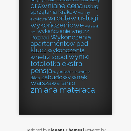
drewniane cena
usługi
sprzątania Kraków
wanny
wrocław usługi
akrylowe
wykończeniowe
Wskaźnik
wykańczanie wnętrz
BMI
Wykończenia
Poznań
apartamentów pod
klucz
wykończenia
wyniki
wnętrz sopot
totolotka ekstra
pensja
wyposażenie wnętrz
zabudowy wnęk
sklep
Warszawa tanio
zmiana materaca
Designed by
Elegant Themes
| Powered by