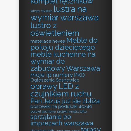
komplet ręczników
lustra na
lampy stylowe
wymiar warszawa
lustro z
oświetleniem
Meble do
materace hevea
pokoju dziecięcego
meble kuchenne na
wymiar do
zabudowy Warszawa
moje ip
numery PKD
Ogłoszenia Sosnowiec
oprawy LED z
czujnikiem ruchu
Pan Jezus już się zbliża
poszewki na poduszki 40x40
pościel puchowa
projekt wnętrz loftu
sprzątanie po
imprezach warszawa
tarasy
statystyki lotto
szkolenia psów