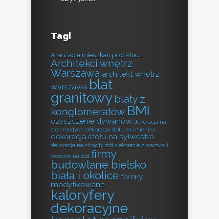
Tagi
Aranżacje mieszkań pod klucz
Architekci wnętrz
Warszawa
architekt wnętrz
blat
warszawa
granitowy
blaty z
BMI
konglomeratów
czyszczenie dywanów
dekoracja na
stół młodych
dekoracja stołu na imieniny
dekoracja stołu na sylwestra
dekoracje na okrągły stół
dekoracje z warzyw i
firmy
owoców na stół
budowlane bielsko
biała i okolice
forniry
modyfikowane
kaloryfery
dekoracyjne