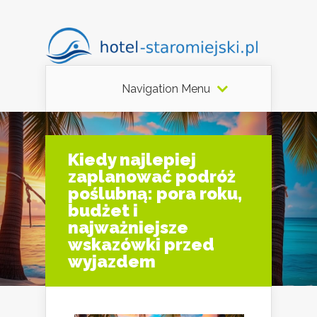
Navigation Menu
Kiedy najlepiej
zaplanować podróż
poślubną: pora roku,
budżet i
najważniejsze
wskazówki przed
wyjazdem