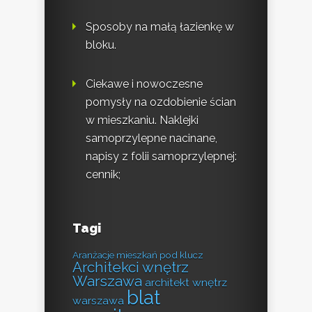
Sposoby na małą łazienkę w
bloku.
Ciekawe i nowoczesne
pomysły na ozdobienie ścian
w mieszkaniu. Naklejki
samoprzylepne nacinane,
napisy z folii samoprzylepnej:
cennik;
Tagi
Aranżacje mieszkań pod klucz
Architekci wnętrz
Warszawa
architekt wnętrz
blat
warszawa