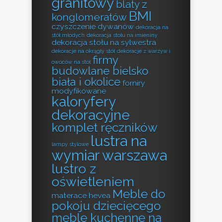
granitowy
blaty z
BMI
konglomeratów
czyszczenie dywanów
dekoracja na
stół młodych
dekoracja stołu na imieniny
dekoracja stołu na sylwestra
dekoracje na okrągły stół
dekoracje z warzyw i
firmy
owoców na stół
budowlane bielsko
biała i okolice
forniry
modyfikowane
kaloryfery
dekoracyjne
komplet ręczników
lustra na
lampy stylowe
wymiar warszawa
lustro z
oświetleniem
Meble do
materace hevea
pokoju dziecięcego
meble kuchenne na