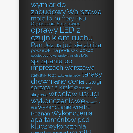
wymiar do
zabudowy Warszawa
moje ip
numery PKD
Ogłoszenia Sosnowiec
oprawy LED z
czujnikiem ruchu
Pan Jezus już się zbliża
poszewki na poduszki 40x40
pościel puchowa
projekt wnętrz loftu
sprzątanie po
imprezach warszawa
tarasy
statystyki lotto
szkolenia psów
drewniane cena
usługi
sprzątania Kraków
wanny
wrocław usługi
akrylowe
wykończeniowe
Wskaźnik
wykańczanie wnętrz
BMI
Wykończenia
Poznań
apartamentów pod
klucz
wykończenia
wyniki