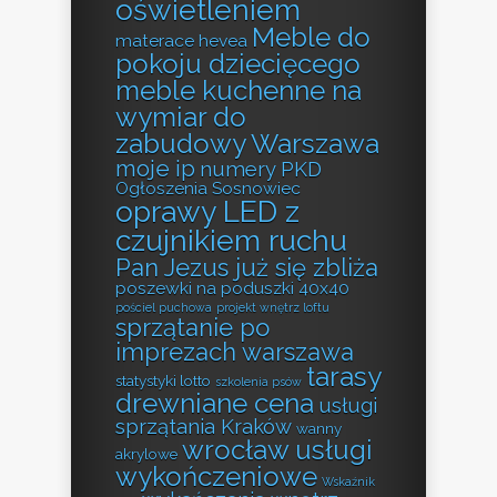
oświetleniem
Meble do
materace hevea
pokoju dziecięcego
meble kuchenne na
wymiar do
zabudowy Warszawa
moje ip
numery PKD
Ogłoszenia Sosnowiec
oprawy LED z
czujnikiem ruchu
Pan Jezus już się zbliża
poszewki na poduszki 40x40
pościel puchowa
projekt wnętrz loftu
sprzątanie po
imprezach warszawa
tarasy
statystyki lotto
szkolenia psów
drewniane cena
usługi
sprzątania Kraków
wanny
wrocław usługi
akrylowe
wykończeniowe
Wskaźnik