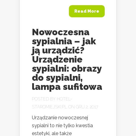
Read More
Nowoczesna
sypialnia – jak
ją urządzić?
Urządzenie
sypialni: obrazy
do sypialni,
lampa sufitowa
POSTED BY
HOTEL-
STAROMIEJSKI.PL
ON GRU 2, 2017
Urządzanie nowoczesnej
sypialni to nie tylko kwestia
estetyki, ale także