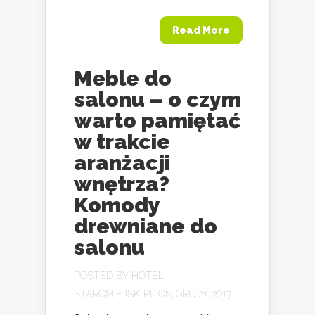
Read More
Meble do
salonu – o czym
warto pamiętać
w trakcie
aranżacji
wnętrza?
Komody
drewniane do
salonu
POSTED BY
HOTEL-
STAROMIEJSKI.PL
ON GRU 21, 2017