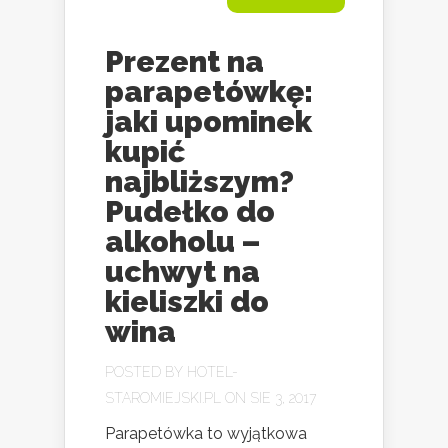
Prezent na
parapetówkę:
jaki upominek
kupić
najbliższym?
Pudełko do
alkoholu –
uchwyt na
kieliszki do
wina
POSTED BY
HOTEL-
STAROMIEJSKI.PL
ON SIE 3, 2017
Parapetówka to wyjątkowa