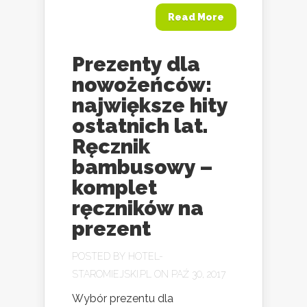
Read More
Prezenty dla
nowożeńców:
największe hity
ostatnich lat.
Ręcznik
bambusowy –
komplet
ręczników na
prezent
POSTED BY
HOTEL-
STAROMIEJSKI.PL
ON PAŹ 30, 2017
Wybór prezentu dla