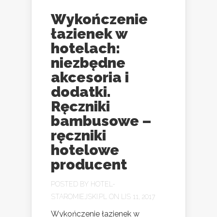
Wykończenie
łazienek w
hotelach:
niezbędne
akcesoria i
dodatki.
Ręczniki
bambusowe –
ręczniki
hotelowe
producent
POSTED BY
HOTEL-
STAROMIEJSKI.PL
ON LIS 11, 2017
Wykończenie łazienek w