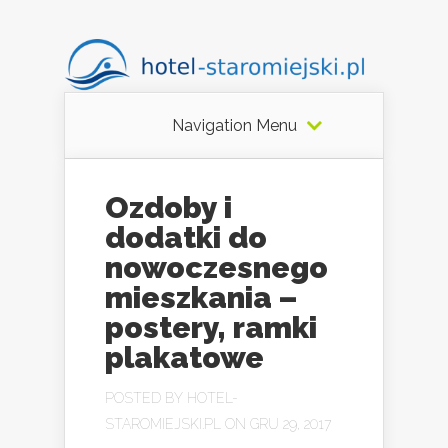
Navigation Menu
Ozdoby i
dodatki do
nowoczesnego
mieszkania –
postery, ramki
plakatowe
POSTED BY
HOTEL-
STAROMIEJSKI.PL
ON GRU 29, 2017