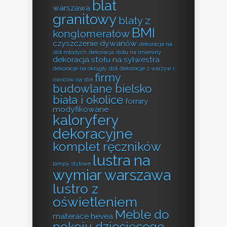
blat
warszawa
granitowy
blaty z
BMI
konglomeratów
czyszczenie dywanów
dekoracja na
stół młodych
dekoracja stołu na imieniny
dekoracja stołu na sylwestra
dekoracje na okrągły stół
dekoracje z warzyw i
firmy
owoców na stół
budowlane bielsko
biała i okolice
forniry
modyfikowane
kaloryfery
dekoracyjne
komplet ręczników
lustra na
lampy stylowe
wymiar warszawa
lustro z
oświetleniem
Meble do
materace hevea
pokoju dziecięcego