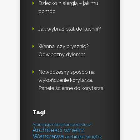
Dziecko z alergią – jak mu
pomóc
Jak wybrać blat do kuchni?
Wanna, czy prysznic?
Odwieczny dylemat
Nowoczesny sposób na
wykończenie korytarza.
Panele ścienne do korytarza
Tagi
Aranżacje mieszkań pod klucz
Architekci wnętrz
Warszawa
architekt wnętrz