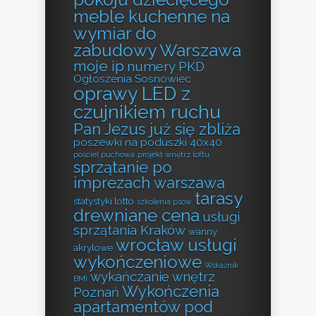
meble kuchenne na
wymiar do
zabudowy Warszawa
moje ip
numery PKD
Ogłoszenia Sosnowiec
oprawy LED z
czujnikiem ruchu
Pan Jezus już się zbliża
poszewki na poduszki 40x40
pościel puchowa
projekt wnętrz loftu
sprzątanie po
imprezach warszawa
tarasy
statystyki lotto
szkolenia psów
drewniane cena
usługi
sprzątania Kraków
wanny
wrocław usługi
akrylowe
wykończeniowe
Wskaźnik
wykańczanie wnętrz
BMI
Wykończenia
Poznań
apartamentów pod