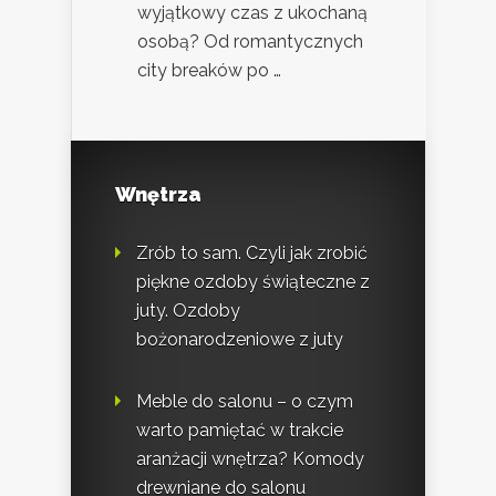
wyjątkowy czas z ukochaną
osobą? Od romantycznych
city breaków po …
Wnętrza
Zrób to sam. Czyli jak zrobić
piękne ozdoby świąteczne z
juty. Ozdoby
bożonarodzeniowe z juty
Meble do salonu – o czym
warto pamiętać w trakcie
aranżacji wnętrza? Komody
drewniane do salonu