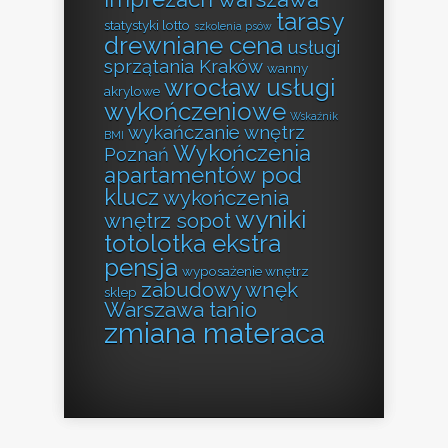
tarasy
statystyki lotto
szkolenia psów
drewniane cena
usługi
sprzątania Kraków
wanny
wrocław usługi
akrylowe
wykończeniowe
Wskaźnik
wykańczanie wnętrz
BMI
Wykończenia
Poznań
apartamentów pod
klucz
wykończenia
wyniki
wnętrz sopot
totolotka ekstra
pensja
wyposażenie wnętrz
zabudowy wnęk
sklep
Warszawa tanio
zmiana materaca