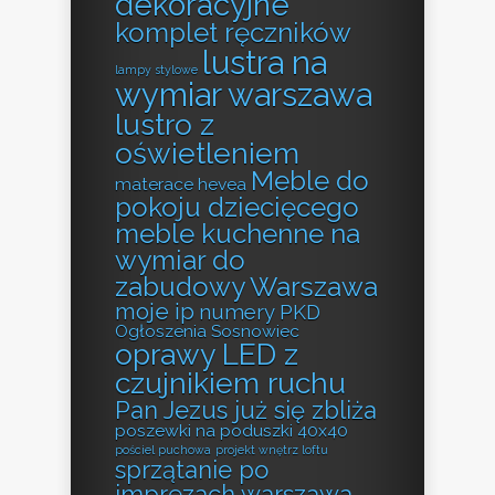
dekoracyjne
komplet ręczników
lustra na
lampy stylowe
wymiar warszawa
lustro z
oświetleniem
Meble do
materace hevea
pokoju dziecięcego
meble kuchenne na
wymiar do
zabudowy Warszawa
moje ip
numery PKD
Ogłoszenia Sosnowiec
oprawy LED z
czujnikiem ruchu
Pan Jezus już się zbliża
poszewki na poduszki 40x40
pościel puchowa
projekt wnętrz loftu
sprzątanie po
imprezach warszawa