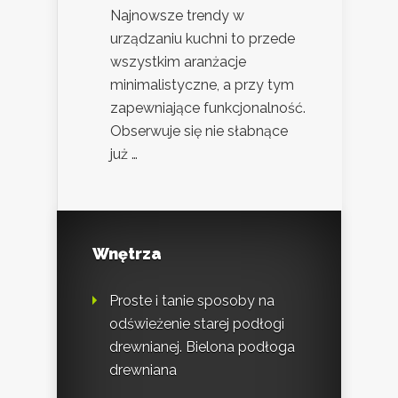
Najnowsze trendy w
urządzaniu kuchni to przede
wszystkim aranżacje
minimalistyczne, a przy tym
zapewniające funkcjonalność.
Obserwuje się nie słabnące
już …
Wnętrza
Proste i tanie sposoby na
odświeżenie starej podłogi
drewnianej. Bielona podłoga
drewniana