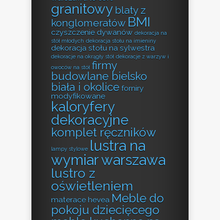
granitowy
blaty z
BMI
konglomeratów
czyszczenie dywanów
dekoracja na
stół młodych
dekoracja stołu na imieniny
dekoracja stołu na sylwestra
dekoracje na okrągły stół
dekoracje z warzyw i
firmy
owoców na stół
budowlane bielsko
biała i okolice
forniry
modyfikowane
kaloryfery
dekoracyjne
komplet ręczników
lustra na
lampy stylowe
wymiar warszawa
lustro z
oświetleniem
Meble do
materace hevea
pokoju dziecięcego