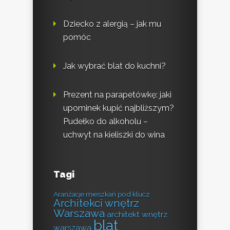
Dziecko z alergią – jak mu
pomóc
Jak wybrać blat do kuchni?
Prezent na parapetówkę: jaki
upominek kupić najbliższym?
Pudełko do alkoholu –
uchwyt na kieliszki do wina
Tagi
Aranżacje mieszkań pod klucz
Architekci wnętrz
Warszawa
architekt wnętrz
blat
warszawa