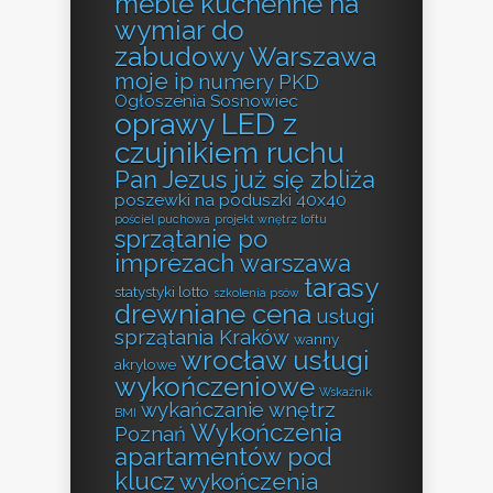
meble kuchenne na
wymiar do
zabudowy Warszawa
moje ip
numery PKD
Ogłoszenia Sosnowiec
oprawy LED z
czujnikiem ruchu
Pan Jezus już się zbliża
poszewki na poduszki 40x40
pościel puchowa
projekt wnętrz loftu
sprzątanie po
imprezach warszawa
tarasy
statystyki lotto
szkolenia psów
drewniane cena
usługi
sprzątania Kraków
wanny
wrocław usługi
akrylowe
wykończeniowe
Wskaźnik
wykańczanie wnętrz
BMI
Wykończenia
Poznań
apartamentów pod
klucz
wykończenia