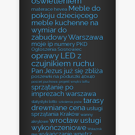
oświetleniem
Meble do
materace hevea
pokoju dziecięcego
meble kuchenne na
wymiar do
zabudowy Warszawa
moje ip
numery PKD
Ogłoszenia Sosnowiec
oprawy LED z
czujnikiem ruchu
Pan Jezus już się zbliża
poszewki na poduszki 40x40
pościel puchowa
projekt wnętrz loftu
sprzątanie po
imprezach warszawa
tarasy
statystyki lotto
szkolenia psów
drewniane cena
usługi
sprzątania Kraków
wanny
wrocław usługi
akrylowe
wykończeniowe
Wskaźnik
wykańczanie wnętrz
BMI