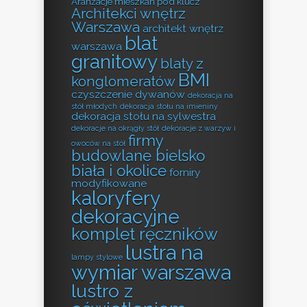
Aranżacje mieszkań pod klucz
Architekci wnętrz
Warszawa
architekt wnętrz
blat
warszawa
granitowy
blaty z
BMI
konglomeratów
czyszczenie dywanów
dekoracja na
stół młodych
dekoracja stołu na imieniny
dekoracja stołu na sylwestra
dekoracje na okrągły stół
dekoracje z warzyw i
firmy
owoców na stół
budowlane bielsko
biała i okolice
forniry
modyfikowane
kaloryfery
dekoracyjne
komplet ręczników
lustra na
lampy stylowe
wymiar warszawa
lustro z