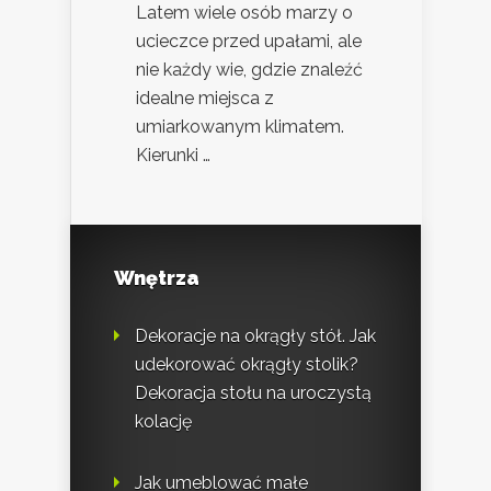
Latem wiele osób marzy o
ucieczce przed upałami, ale
nie każdy wie, gdzie znaleźć
idealne miejsca z
umiarkowanym klimatem.
Kierunki …
Wnętrza
Dekoracje na okrągły stół. Jak
udekorować okrągły stolik?
Dekoracja stołu na uroczystą
kolację
Jak umeblować małe